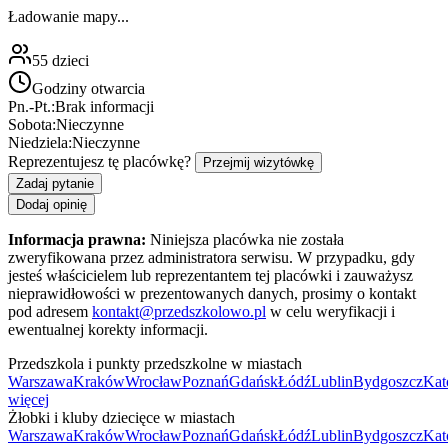
Ładowanie mapy...
55
dzieci
Godziny otwarcia
Pn.-Pt.:
Brak informacji
Sobota:
Nieczynne
Niedziela:
Nieczynne
Reprezentujesz tę placówkę?
Przejmij wizytówkę
Zadaj pytanie
Dodaj opinię
Informacja prawna:
Niniejsza placówka nie została
zweryfikowana przez administratora serwisu. W przypadku, gdy
jesteś właścicielem lub reprezentantem tej placówki i zauważysz
nieprawidłowości w prezentowanych danych, prosimy o kontakt
pod adresem
kontakt@przedszkolowo.pl
w celu weryfikacji i
ewentualnej korekty informacji.
Przedszkola i punkty przedszkolne w miastach
Warszawa
Kraków
Wrocław
Poznań
Gdańsk
Łódź
Lublin
Bydgoszcz
Kat
więcej
Żłobki i kluby dziecięce w miastach
Warszawa
Kraków
Wrocław
Poznań
Gdańsk
Łódź
Lublin
Bydgoszcz
Kat