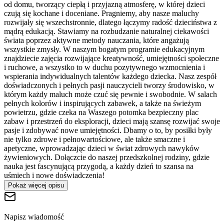
od domu, tworzący ciepłą i przyjazną atmosferę, w której dzieci
czują się kochane i doceniane. Pragniemy, aby nasze maluchy
rozwijały się wszechstronnie, dlatego łączymy radość dzieciństwa z
mądrą edukacją. Stawiamy na rozbudzanie naturalnej ciekawości
świata poprzez aktywne metody nauczania, które angażują
wszystkie zmysły. W naszym bogatym programie edukacyjnym
znajdziecie zajęcia rozwijające kreatywność, umiejętności społeczne
i ruchowe, a wszystko to w duchu pozytywnego wzmocnienia i
wspierania indywidualnych talentów każdego dziecka. Nasz zespół
doświadczonych i pełnych pasji nauczycieli tworzy środowisko, w
którym każdy maluch może czuć się pewnie i swobodnie. W salach
pełnych kolorów i inspirujących zabawek, a także na świeżym
powietrzu, gdzie czeka na Waszego potomka bezpieczny plac
zabaw i przestrzeń do eksploracji, dzieci mają szansę rozwijać swoje
pasje i zdobywać nowe umiejętności. Dbamy o to, by posiłki były
nie tylko zdrowe i pełnowartościowe, ale także smaczne i
apetyczne, wprowadzając dzieci w świat zdrowych nawyków
żywieniowych. Dołączcie do naszej przedszkolnej rodziny, gdzie
nauka jest fascynującą przygodą, a każdy dzień to szansa na
uśmiech i nowe doświadczenia!
Pokaż więcej opisu
Napisz wiadomość