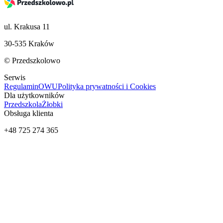
ul. Krakusa 11
30-535 Kraków
© Przedszkolowo
Serwis
Regulamin
OWU
Polityka prywatności i Cookies
Dla użytkowników
Przedszkola
Żłobki
Obsługa klienta
+48 725 274 365