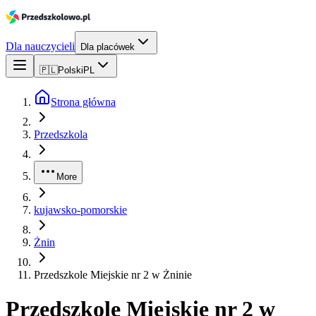
Dla nauczycieli
Dla placówek
🇵🇱
Polski
PL
Strona główna
Przedszkola
More
kujawsko-pomorskie
Żnin
Przedszkole Miejskie nr 2 w Żninie
Przedszkole Miejskie nr 2 w