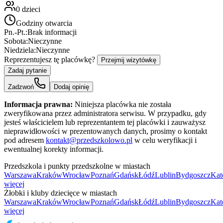
0
dzieci
Godziny otwarcia
Pn.-Pt.:
Brak informacji
Sobota:
Nieczynne
Niedziela:
Nieczynne
Reprezentujesz tę placówkę?
Przejmij wizytówkę
Zadaj pytanie
Zadzwoń
Dodaj opinię
Informacja prawna:
Niniejsza placówka nie została
zweryfikowana przez administratora serwisu. W przypadku, gdy
jesteś właścicielem lub reprezentantem tej placówki i zauważysz
nieprawidłowości w prezentowanych danych, prosimy o kontakt
pod adresem
kontakt@przedszkolowo.pl
w celu weryfikacji i
ewentualnej korekty informacji.
Przedszkola i punkty przedszkolne w miastach
Warszawa
Kraków
Wrocław
Poznań
Gdańsk
Łódź
Lublin
Bydgoszcz
Kat
więcej
Żłobki i kluby dziecięce w miastach
Warszawa
Kraków
Wrocław
Poznań
Gdańsk
Łódź
Lublin
Bydgoszcz
Kat
więcej