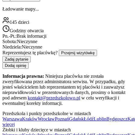
Ładowanie mapy...
145
dzieci
Godziny otwarcia
Pn.-Pt.:
Brak informacji
Sobota:
Nieczynne
Niedziela:
Nieczynne
Reprezentujesz tę placówkę?
Przejmij wizytówkę
Zadaj pytanie
Dodaj opinię
Informacja prawna:
Niniejsza placówka nie została
zweryfikowana przez administratora serwisu. W przypadku, gdy
jesteś właścicielem lub reprezentantem tej placówki i zauważysz
nieprawidłowości w prezentowanych danych, prosimy o kontakt
pod adresem
kontakt@przedszkolowo.pl
w celu weryfikacji i
ewentualnej korekty informacji.
Przedszkola i punkty przedszkolne w miastach
Warszawa
Kraków
Wrocław
Poznań
Gdańsk
Łódź
Lublin
Bydgoszcz
Kat
więcej
Żłobki i kluby dziecięce w miastach