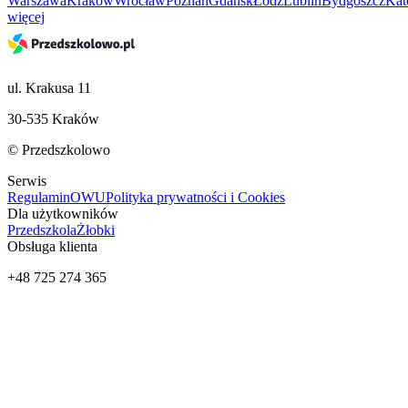
Warszawa
Kraków
Wrocław
Poznań
Gdańsk
Łódź
Lublin
Bydgoszcz
Kat
więcej
ul. Krakusa 11
30-535 Kraków
© Przedszkolowo
Serwis
Regulamin
OWU
Polityka prywatności i Cookies
Dla użytkowników
Przedszkola
Żłobki
Obsługa klienta
+48 725 274 365