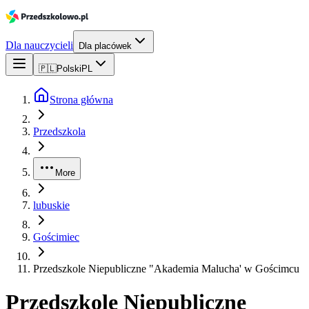
Dla nauczycieli
Dla placówek
🇵🇱
Polski
PL
Strona główna
Przedszkola
More
lubuskie
Gościmiec
Przedszkole Niepubliczne "Akademia Malucha' w Gościmcu
Przedszkole Niepubliczne