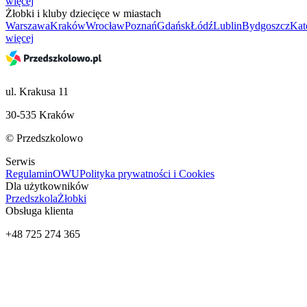
więcej
Żłobki i kluby dziecięce w miastach
Warszawa
Kraków
Wrocław
Poznań
Gdańsk
Łódź
Lublin
Bydgoszcz
Kat
więcej
ul. Krakusa 11
30-535 Kraków
© Przedszkolowo
Serwis
Regulamin
OWU
Polityka prywatności i Cookies
Dla użytkowników
Przedszkola
Żłobki
Obsługa klienta
+48 725 274 365