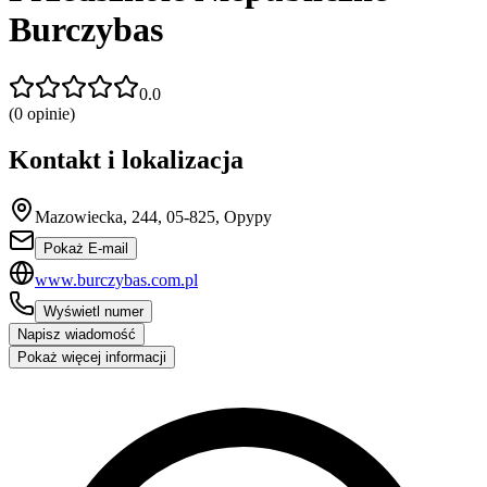
Burczybas
0.0
(
0
opinie)
Kontakt i lokalizacja
Mazowiecka, 244, 05-825, Opypy
Pokaż E-mail
www.burczybas.com.pl
Wyświetl numer
Napisz wiadomość
Pokaż więcej informacji