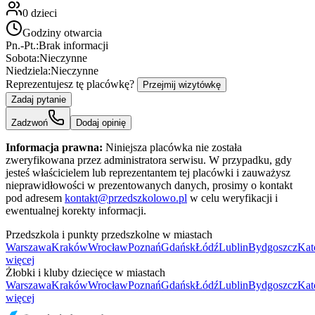
0
dzieci
Godziny otwarcia
Pn.-Pt.:
Brak informacji
Sobota:
Nieczynne
Niedziela:
Nieczynne
Reprezentujesz tę placówkę?
Przejmij wizytówkę
Zadaj pytanie
Zadzwoń
Dodaj opinię
Informacja prawna:
Niniejsza placówka nie została
zweryfikowana przez administratora serwisu. W przypadku, gdy
jesteś właścicielem lub reprezentantem tej placówki i zauważysz
nieprawidłowości w prezentowanych danych, prosimy o kontakt
pod adresem
kontakt@przedszkolowo.pl
w celu weryfikacji i
ewentualnej korekty informacji.
Przedszkola i punkty przedszkolne w miastach
Warszawa
Kraków
Wrocław
Poznań
Gdańsk
Łódź
Lublin
Bydgoszcz
Kat
więcej
Żłobki i kluby dziecięce w miastach
Warszawa
Kraków
Wrocław
Poznań
Gdańsk
Łódź
Lublin
Bydgoszcz
Kat
więcej