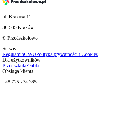
ul. Krakusa 11
30-535 Kraków
© Przedszkolowo
Serwis
Regulamin
OWU
Polityka prywatności i Cookies
Dla użytkowników
Przedszkola
Żłobki
Obsługa klienta
+48 725 274 365