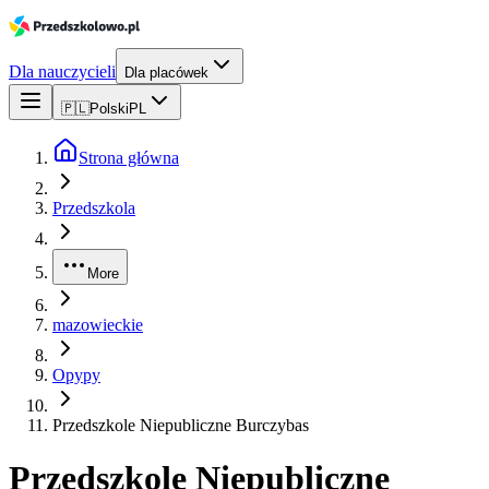
Dla nauczycieli
Dla placówek
🇵🇱
Polski
PL
Strona główna
Przedszkola
More
mazowieckie
Opypy
Przedszkole Niepubliczne Burczybas
Przedszkole Niepubliczne