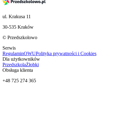
ul. Krakusa 11
30-535 Kraków
© Przedszkolowo
Serwis
Regulamin
OWU
Polityka prywatności i Cookies
Dla użytkowników
Przedszkola
Żłobki
Obsługa klienta
+48 725 274 365