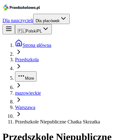
Dla nauczycieli
Dla placówek
🇵🇱
Polski
PL
Strona główna
Przedszkola
More
mazowieckie
Warszawa
Przedszkole Niepubliczne Chatka Skrzatka
Przedszkole Niepubliczne