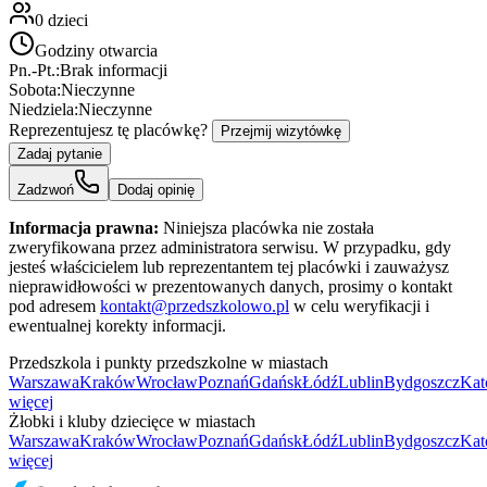
0
dzieci
Godziny otwarcia
Pn.-Pt.:
Brak informacji
Sobota:
Nieczynne
Niedziela:
Nieczynne
Reprezentujesz tę placówkę?
Przejmij wizytówkę
Zadaj pytanie
Zadzwoń
Dodaj opinię
Informacja prawna:
Niniejsza placówka nie została
zweryfikowana przez administratora serwisu. W przypadku, gdy
jesteś właścicielem lub reprezentantem tej placówki i zauważysz
nieprawidłowości w prezentowanych danych, prosimy o kontakt
pod adresem
kontakt@przedszkolowo.pl
w celu weryfikacji i
ewentualnej korekty informacji.
Przedszkola i punkty przedszkolne w miastach
Warszawa
Kraków
Wrocław
Poznań
Gdańsk
Łódź
Lublin
Bydgoszcz
Kat
więcej
Żłobki i kluby dziecięce w miastach
Warszawa
Kraków
Wrocław
Poznań
Gdańsk
Łódź
Lublin
Bydgoszcz
Kat
więcej