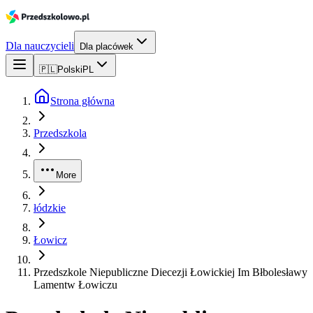
Dla nauczycieli
Dla placówek
🇵🇱
Polski
PL
Strona główna
Przedszkola
More
łódzkie
Łowicz
Przedszkole Niepubliczne Diecezji Łowickiej Im Błbolesławy
Lamentw Łowiczu