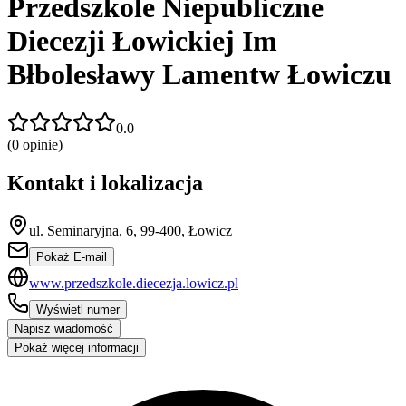
Przedszkole Niepubliczne
Diecezji Łowickiej Im
Błbolesławy Lamentw Łowiczu
0.0
(
0
opinie)
Kontakt i lokalizacja
ul. Seminaryjna, 6, 99-400, Łowicz
Pokaż E-mail
www.przedszkole.diecezja.lowicz.pl
Wyświetl numer
Napisz wiadomość
Pokaż więcej informacji