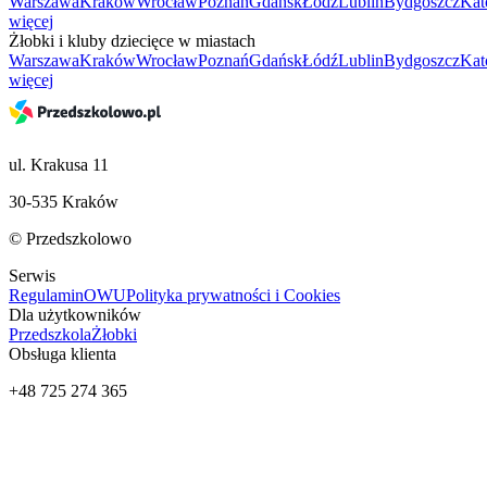
Warszawa
Kraków
Wrocław
Poznań
Gdańsk
Łódź
Lublin
Bydgoszcz
Kat
więcej
Żłobki i kluby dziecięce w miastach
Warszawa
Kraków
Wrocław
Poznań
Gdańsk
Łódź
Lublin
Bydgoszcz
Kat
więcej
ul. Krakusa 11
30-535 Kraków
© Przedszkolowo
Serwis
Regulamin
OWU
Polityka prywatności i Cookies
Dla użytkowników
Przedszkola
Żłobki
Obsługa klienta
+48 725 274 365