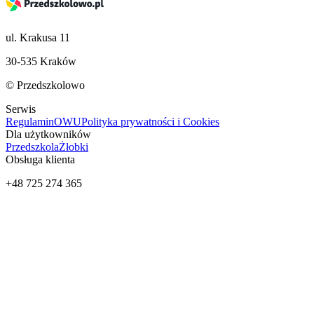
ul. Krakusa 11
30-535 Kraków
© Przedszkolowo
Serwis
Regulamin
OWU
Polityka prywatności i Cookies
Dla użytkowników
Przedszkola
Żłobki
Obsługa klienta
+48 725 274 365