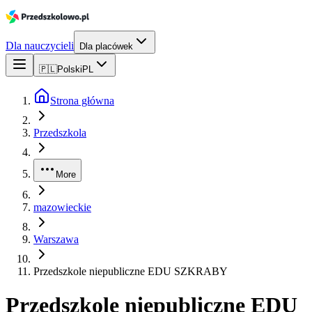
Dla nauczycieli
Dla placówek
🇵🇱
Polski
PL
Strona główna
Przedszkola
More
mazowieckie
Warszawa
Przedszkole niepubliczne EDU SZKRABY
Przedszkole niepubliczne EDU