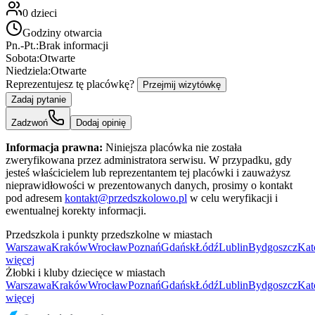
0
dzieci
Godziny otwarcia
Pn.-Pt.:
Brak informacji
Sobota:
Otwarte
Niedziela:
Otwarte
Reprezentujesz tę placówkę?
Przejmij wizytówkę
Zadaj pytanie
Zadzwoń
Dodaj opinię
Informacja prawna:
Niniejsza placówka nie została
zweryfikowana przez administratora serwisu. W przypadku, gdy
jesteś właścicielem lub reprezentantem tej placówki i zauważysz
nieprawidłowości w prezentowanych danych, prosimy o kontakt
pod adresem
kontakt@przedszkolowo.pl
w celu weryfikacji i
ewentualnej korekty informacji.
Przedszkola i punkty przedszkolne w miastach
Warszawa
Kraków
Wrocław
Poznań
Gdańsk
Łódź
Lublin
Bydgoszcz
Kat
więcej
Żłobki i kluby dziecięce w miastach
Warszawa
Kraków
Wrocław
Poznań
Gdańsk
Łódź
Lublin
Bydgoszcz
Kat
więcej