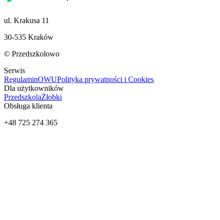
ul. Krakusa 11
30-535 Kraków
© Przedszkolowo
Serwis
Regulamin
OWU
Polityka prywatności i Cookies
Dla użytkowników
Przedszkola
Żłobki
Obsługa klienta
+48 725 274 365