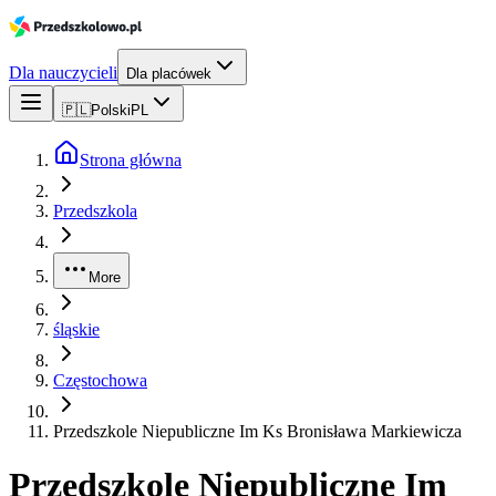
Dla nauczycieli
Dla placówek
🇵🇱
Polski
PL
Strona główna
Przedszkola
More
śląskie
Częstochowa
Przedszkole Niepubliczne Im Ks Bronisława Markiewicza
Przedszkole Niepubliczne Im