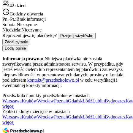
42
dzieci
Godziny otwarcia
Pn.-Pt.:
Brak informacji
Sobota:
Nieczynne
Niedziela:
Nieczynne
Reprezentujesz tę placówkę?
Przejmij wizytówkę
Zadaj pytanie
Dodaj opinię
Informacja prawna:
Niniejsza placówka nie została
zweryfikowana przez administratora serwisu. W przypadku, gdy
jesteś właścicielem lub reprezentantem tej placówki i zauważysz
nieprawidłowości w prezentowanych danych, prosimy o kontakt
pod adresem
kontakt@przedszkolowo.pl
w celu weryfikacji i
ewentualnej korekty informacji.
Przedszkola i punkty przedszkolne w miastach
Warszawa
Kraków
Wrocław
Poznań
Gdańsk
Łódź
Lublin
Bydgoszcz
Kat
więcej
Żłobki i kluby dziecięce w miastach
Warszawa
Kraków
Wrocław
Poznań
Gdańsk
Łódź
Lublin
Bydgoszcz
Kat
więcej