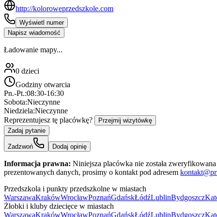
http://koloroweprzedszkole.com
Wyświetl numer
Napisz wiadomość
Ładowanie mapy...
0
dzieci
Godziny otwarcia
Pn.-Pt.:
08:30-16:30
Sobota:
Nieczynne
Niedziela:
Nieczynne
Reprezentujesz tę placówkę?
Przejmij wizytówkę
Zadaj pytanie
Zadzwoń
Dodaj opinię
Informacja prawna:
Niniejsza placówka nie została zweryfikowana 
prezentowanych danych, prosimy o kontakt pod adresem
kontakt@pr
Przedszkola i punkty przedszkolne w miastach
Warszawa
Kraków
Wrocław
Poznań
Gdańsk
Łódź
Lublin
Bydgoszcz
Kat
Żłobki i kluby dziecięce w miastach
Warszawa
Kraków
Wrocław
Poznań
Gdańsk
Łódź
Lublin
Bydgoszcz
Kat