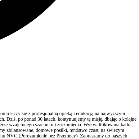
domu łączy się z profesjonalną opieką i edukacją na najwyższym
. Dziś, po ponad 30 latach, kontynuujemy tę misję, dbając o kolejne
osferze wzajemnego szacunku i zrozumienia. Wykwalifikowana kadra,
jemy zbilansowane, domowe posiłki, mnóstwo czasu na świeżym
uchu NVC (Porozumienie bez Przemocy). Zapraszamy do naszych