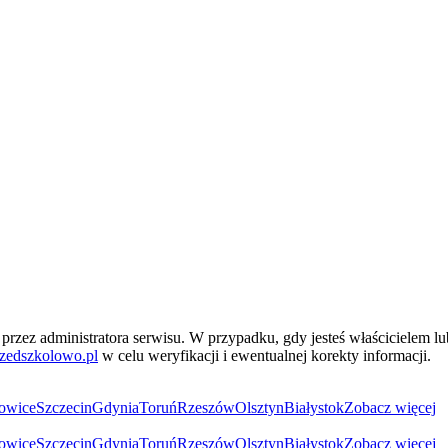
przez administratora serwisu. W przypadku, gdy jesteś właścicielem l
zedszkolowo.pl
w celu weryfikacji i ewentualnej korekty informacji.
owice
Szczecin
Gdynia
Toruń
Rzeszów
Olsztyn
Białystok
Zobacz więcej
owice
Szczecin
Gdynia
Toruń
Rzeszów
Olsztyn
Białystok
Zobacz więcej