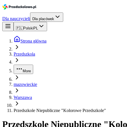
Dla nauczycieli
Dla placówek
🇵🇱
Polski
PL
Strona główna
Przedszkola
More
mazowieckie
Warszawa
Przedszkole Niepubliczne "Kolorowe Przedszkole"
Przedszkole Niepubliczne "Kol