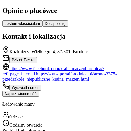
Opinie o placówce
Jestem właścicielem
Dodaj opinię
Kontakt i lokalizacja
Kazimierza Wielkiego, 4, 87-301, Brodnica
Pokaż E-mail
https://www.facebook.com/krainamarzenbrodnica/?
ref=page_internal https://www.portal.brodnica.pl/strona-3375-
przedszkole_niepubliczne_kraina_marzen.html
Wyświetl numer
Napisz wiadomość
Ładowanie mapy...
0
dzieci
Godziny otwarcia
Pn.-Pt.:
Brak informacji