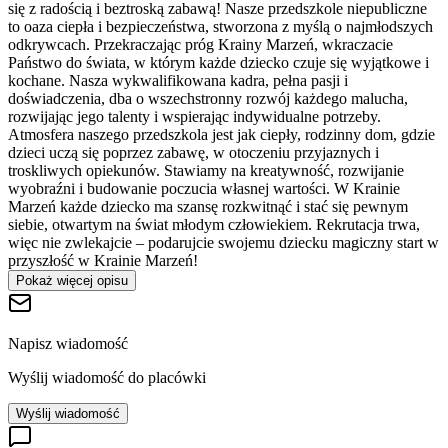
się z radością i beztroską zabawą! Nasze przedszkole niepubliczne
to oaza ciepła i bezpieczeństwa, stworzona z myślą o najmłodszych
odkrywcach. Przekraczając próg Krainy Marzeń, wkraczacie
Państwo do świata, w którym każde dziecko czuje się wyjątkowe i
kochane. Nasza wykwalifikowana kadra, pełna pasji i
doświadczenia, dba o wszechstronny rozwój każdego malucha,
rozwijając jego talenty i wspierając indywidualne potrzeby.
Atmosfera naszego przedszkola jest jak ciepły, rodzinny dom, gdzie
dzieci uczą się poprzez zabawę, w otoczeniu przyjaznych i
troskliwych opiekunów. Stawiamy na kreatywność, rozwijanie
wyobraźni i budowanie poczucia własnej wartości. W Krainie
Marzeń każde dziecko ma szansę rozkwitnąć i stać się pewnym
siebie, otwartym na świat młodym człowiekiem. Rekrutacja trwa,
więc nie zwlekajcie – podarujcie swojemu dziecku magiczny start w
przyszłość w Krainie Marzeń!
Pokaż więcej opisu
Napisz wiadomość
Wyślij wiadomość do placówki
Wyślij wiadomość