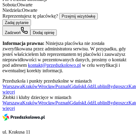
Sobota:
Otwarte
Niedziela:
Otwarte
Reprezentujesz tę placówkę?
Przejmij wizytówkę
Zadaj pytanie
Zadzwoń
Dodaj opinię
Informacja prawna:
Niniejsza placówka nie została
zweryfikowana przez administratora serwisu. W przypadku, gdy
jesteś właścicielem lub reprezentantem tej placówki i zauważysz
nieprawidłowości w prezentowanych danych, prosimy o kontakt
pod adresem
kontakt@przedszkolowo.pl
w celu weryfikacji i
ewentualnej korekty informacji.
Przedszkola i punkty przedszkolne w miastach
Warszawa
Kraków
Wrocław
Poznań
Gdańsk
Łódź
Lublin
Bydgoszcz
Kat
więcej
Żłobki i kluby dziecięce w miastach
Warszawa
Kraków
Wrocław
Poznań
Gdańsk
Łódź
Lublin
Bydgoszcz
Kat
więcej
ul. Krakusa 11