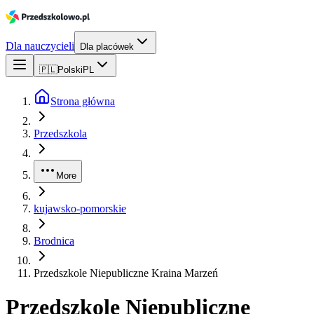
Dla nauczycieli
Dla placówek
🇵🇱
Polski
PL
Strona główna
Przedszkola
More
kujawsko-pomorskie
Brodnica
Przedszkole Niepubliczne Kraina Marzeń
Przedszkole Niepubliczne