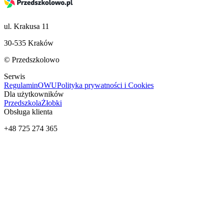
ul. Krakusa 11
30-535 Kraków
© Przedszkolowo
Serwis
Regulamin
OWU
Polityka prywatności i Cookies
Dla użytkowników
Przedszkola
Żłobki
Obsługa klienta
+48 725 274 365