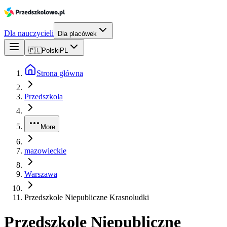
Dla nauczycieli
Dla placówek
🇵🇱
Polski
PL
Strona główna
Przedszkola
More
mazowieckie
Warszawa
Przedszkole Niepubliczne Krasnoludki
Przedszkole Niepubliczne