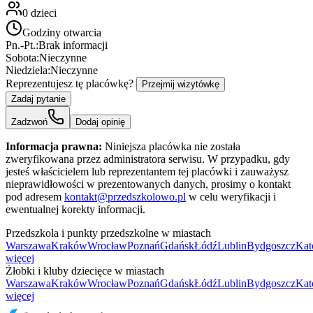
0
dzieci
Godziny otwarcia
Pn.-Pt.:
Brak informacji
Sobota:
Nieczynne
Niedziela:
Nieczynne
Reprezentujesz tę placówkę?
Przejmij wizytówkę
Zadaj pytanie
Zadzwoń
Dodaj opinię
Informacja prawna:
Niniejsza placówka nie została
zweryfikowana przez administratora serwisu. W przypadku, gdy
jesteś właścicielem lub reprezentantem tej placówki i zauważysz
nieprawidłowości w prezentowanych danych, prosimy o kontakt
pod adresem
kontakt@przedszkolowo.pl
w celu weryfikacji i
ewentualnej korekty informacji.
Przedszkola i punkty przedszkolne w miastach
Warszawa
Kraków
Wrocław
Poznań
Gdańsk
Łódź
Lublin
Bydgoszcz
Kat
więcej
Żłobki i kluby dziecięce w miastach
Warszawa
Kraków
Wrocław
Poznań
Gdańsk
Łódź
Lublin
Bydgoszcz
Kat
więcej