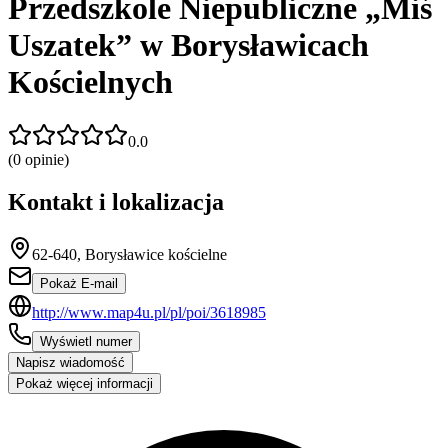
Przedszkole Niepubliczne „Miś
Uszatek” w Borysławicach
Kościelnych
0.0
(
0
opinie)
Kontakt i lokalizacja
62-640, Borysławice kościelne
Pokaż E-mail
http://www.map4u.pl/pl/poi/3618985
Wyświetl numer
Napisz wiadomość
Pokaż więcej informacji