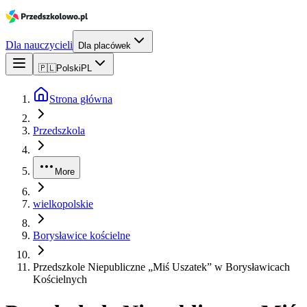
Dla nauczycieli
Dla placówek
🇵🇱
Polski
PL
Strona główna
Przedszkola
More
wielkopolskie
Borysławice kościelne
Przedszkole Niepubliczne „Miś Uszatek” w Borysławicach
Kościelnych