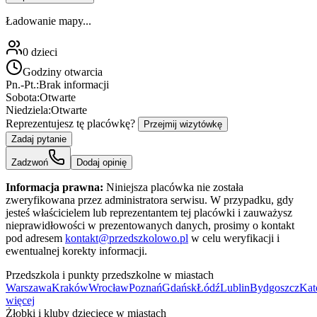
Ładowanie mapy...
0
dzieci
Godziny otwarcia
Pn.-Pt.:
Brak informacji
Sobota:
Otwarte
Niedziela:
Otwarte
Reprezentujesz tę placówkę?
Przejmij wizytówkę
Zadaj pytanie
Zadzwoń
Dodaj opinię
Informacja prawna:
Niniejsza placówka nie została
zweryfikowana przez administratora serwisu. W przypadku, gdy
jesteś właścicielem lub reprezentantem tej placówki i zauważysz
nieprawidłowości w prezentowanych danych, prosimy o kontakt
pod adresem
kontakt@przedszkolowo.pl
w celu weryfikacji i
ewentualnej korekty informacji.
Przedszkola i punkty przedszkolne w miastach
Warszawa
Kraków
Wrocław
Poznań
Gdańsk
Łódź
Lublin
Bydgoszcz
Kat
więcej
Żłobki i kluby dziecięce w miastach