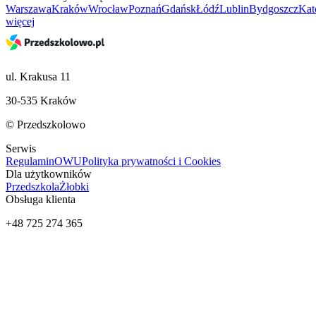
Warszawa
Kraków
Wrocław
Poznań
Gdańsk
Łódź
Lublin
Bydgoszcz
Kat
więcej
ul. Krakusa 11
30-535 Kraków
© Przedszkolowo
Serwis
Regulamin
OWU
Polityka prywatności i Cookies
Dla użytkowników
Przedszkola
Żłobki
Obsługa klienta
+48 725 274 365