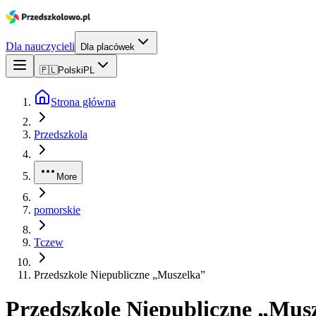
Dla nauczycieli
Dla placówek
🇵🇱
Polski
PL
Strona główna
Przedszkola
More
pomorskie
Tczew
Przedszkole Niepubliczne „Muszelka”
Przedszkole Niepubliczne „Mus