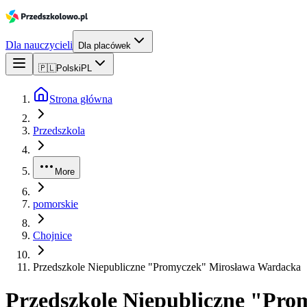
Dla nauczycieli
Dla placówek
🇵🇱
Polski
PL
Strona główna
Przedszkola
More
pomorskie
Chojnice
Przedszkole Niepubliczne "Promyczek" Mirosława Wardacka
Przedszkole Niepubliczne "Pr