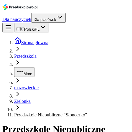
Dla nauczycieli
Dla placówek
🇵🇱
Polski
PL
Strona główna
Przedszkola
More
mazowieckie
Zielonka
Przedszkole Niepubliczne "Słoneczko"
Przedszkole Niepubliczne