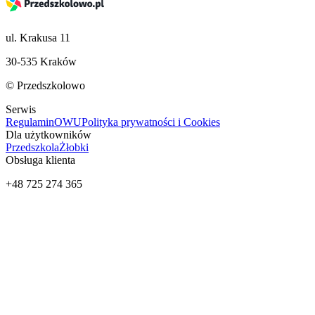
ul. Krakusa 11
30-535 Kraków
© Przedszkolowo
Serwis
Regulamin
OWU
Polityka prywatności i Cookies
Dla użytkowników
Przedszkola
Żłobki
Obsługa klienta
+48 725 274 365