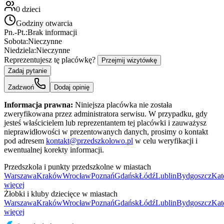
0
dzieci
Godziny otwarcia
Pn.-Pt.:
Brak informacji
Sobota:
Nieczynne
Niedziela:
Nieczynne
Reprezentujesz tę placówkę?
Przejmij wizytówkę
Zadaj pytanie
Zadzwoń
Dodaj opinię
Informacja prawna:
Niniejsza placówka nie została
zweryfikowana przez administratora serwisu. W przypadku, gdy
jesteś właścicielem lub reprezentantem tej placówki i zauważysz
nieprawidłowości w prezentowanych danych, prosimy o kontakt
pod adresem
kontakt@przedszkolowo.pl
w celu weryfikacji i
ewentualnej korekty informacji.
Przedszkola i punkty przedszkolne w miastach
Warszawa
Kraków
Wrocław
Poznań
Gdańsk
Łódź
Lublin
Bydgoszcz
Kat
więcej
Żłobki i kluby dziecięce w miastach
Warszawa
Kraków
Wrocław
Poznań
Gdańsk
Łódź
Lublin
Bydgoszcz
Kat
więcej