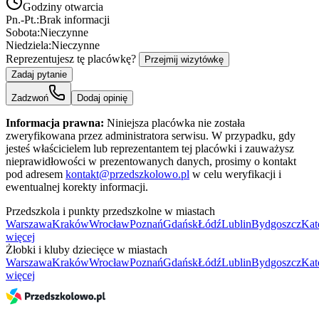
Godziny otwarcia
Pn.-Pt.:
Brak informacji
Sobota:
Nieczynne
Niedziela:
Nieczynne
Reprezentujesz tę placówkę?
Przejmij wizytówkę
Zadaj pytanie
Zadzwoń
Dodaj opinię
Informacja prawna:
Niniejsza placówka nie została
zweryfikowana przez administratora serwisu. W przypadku, gdy
jesteś właścicielem lub reprezentantem tej placówki i zauważysz
nieprawidłowości w prezentowanych danych, prosimy o kontakt
pod adresem
kontakt@przedszkolowo.pl
w celu weryfikacji i
ewentualnej korekty informacji.
Przedszkola i punkty przedszkolne w miastach
Warszawa
Kraków
Wrocław
Poznań
Gdańsk
Łódź
Lublin
Bydgoszcz
Kat
więcej
Żłobki i kluby dziecięce w miastach
Warszawa
Kraków
Wrocław
Poznań
Gdańsk
Łódź
Lublin
Bydgoszcz
Kat
więcej