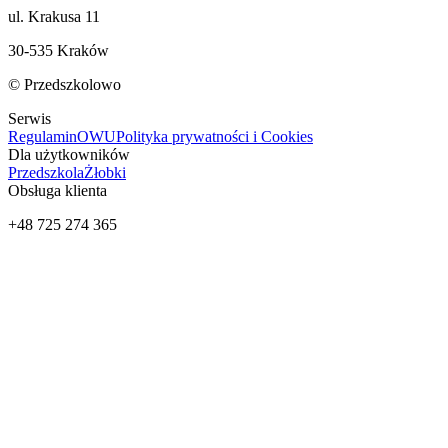
ul. Krakusa 11
30-535 Kraków
© Przedszkolowo
Serwis
Regulamin
OWU
Polityka prywatności i Cookies
Dla użytkowników
Przedszkola
Żłobki
Obsługa klienta
+48 725 274 365