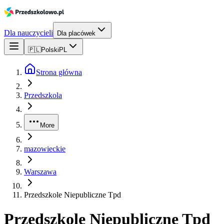
Dla nauczycieli
Dla placówek
🇵🇱
Polski
PL
Strona główna
Przedszkola
More
mazowieckie
Warszawa
Przedszkole Niepubliczne Tpd
Przedszkole Niepubliczne Tpd