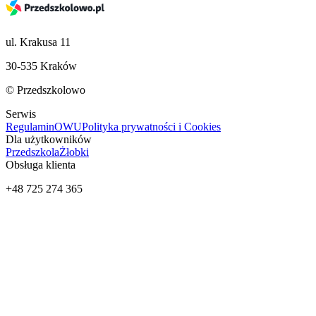
ul. Krakusa 11
30-535 Kraków
© Przedszkolowo
Serwis
Regulamin
OWU
Polityka prywatności i Cookies
Dla użytkowników
Przedszkola
Żłobki
Obsługa klienta
+48 725 274 365