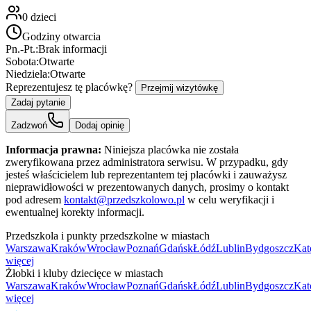
0
dzieci
Godziny otwarcia
Pn.-Pt.:
Brak informacji
Sobota:
Otwarte
Niedziela:
Otwarte
Reprezentujesz tę placówkę?
Przejmij wizytówkę
Zadaj pytanie
Zadzwoń
Dodaj opinię
Informacja prawna:
Niniejsza placówka nie została
zweryfikowana przez administratora serwisu. W przypadku, gdy
jesteś właścicielem lub reprezentantem tej placówki i zauważysz
nieprawidłowości w prezentowanych danych, prosimy o kontakt
pod adresem
kontakt@przedszkolowo.pl
w celu weryfikacji i
ewentualnej korekty informacji.
Przedszkola i punkty przedszkolne w miastach
Warszawa
Kraków
Wrocław
Poznań
Gdańsk
Łódź
Lublin
Bydgoszcz
Kat
więcej
Żłobki i kluby dziecięce w miastach
Warszawa
Kraków
Wrocław
Poznań
Gdańsk
Łódź
Lublin
Bydgoszcz
Kat
więcej