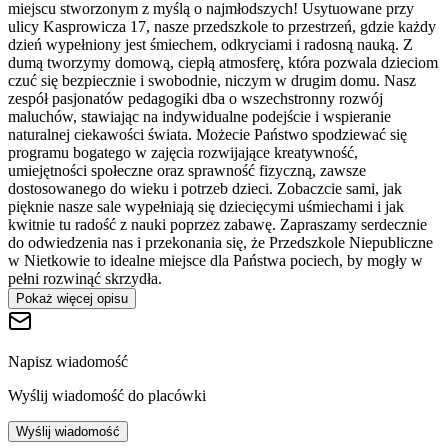
miejscu stworzonym z myślą o najmłodszych! Usytuowane przy
ulicy Kasprowicza 17, nasze przedszkole to przestrzeń, gdzie każdy
dzień wypełniony jest śmiechem, odkryciami i radosną nauką. Z
dumą tworzymy domową, ciepłą atmosferę, która pozwala dzieciom
czuć się bezpiecznie i swobodnie, niczym w drugim domu. Nasz
zespół pasjonatów pedagogiki dba o wszechstronny rozwój
maluchów, stawiając na indywidualne podejście i wspieranie
naturalnej ciekawości świata. Możecie Państwo spodziewać się
programu bogatego w zajęcia rozwijające kreatywność,
umiejętności społeczne oraz sprawność fizyczną, zawsze
dostosowanego do wieku i potrzeb dzieci. Zobaczcie sami, jak
pięknie nasze sale wypełniają się dziecięcymi uśmiechami i jak
kwitnie tu radość z nauki poprzez zabawę. Zapraszamy serdecznie
do odwiedzenia nas i przekonania się, że Przedszkole Niepubliczne
w Nietkowie to idealne miejsce dla Państwa pociech, by mogły w
pełni rozwinąć skrzydła.
Pokaż więcej opisu
Napisz wiadomość
Wyślij wiadomość do placówki
Wyślij wiadomość