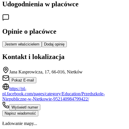
Udogodnienia w placówce
Opinie o placówce
Jestem właścicielem
Dodaj opinię
Kontakt i lokalizacja
Jana Kasprowicza, 17, 66-016, Nietków
Pokaż E-mail
https://pl-
pl.facebook.com/pages/category/Education/Przedszkole-
Niepubliczne-w-Nietkowie-952140984799422/
Wyświetl numer
Napisz wiadomość
Ładowanie mapy...