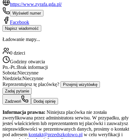
https://www.zyrafa.gda.pl/
Wyświetl numer
Facebook
Napisz wiadomość
Ładowanie mapy...
0
dzieci
Godziny otwarcia
Pn.-Pt.:
Brak informacji
Sobota:
Nieczynne
Niedziela:
Nieczynne
Reprezentujesz tę placówkę?
Przejmij wizytówkę
Zadaj pytanie
Zadzwoń
Dodaj opinię
Informacja prawna:
Niniejsza placówka nie została
zweryfikowana przez administratora serwisu. W przypadku, gdy
jesteś właścicielem lub reprezentantem tej placówki i zauważysz
nieprawidłowości w prezentowanych danych, prosimy o kontakt
pod adresem
kontakt@przedszkolowo.pl
w celu weryfikacji i