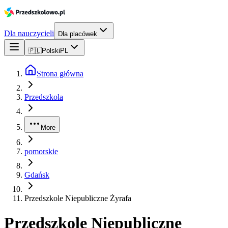
Dla nauczycieli
Dla placówek
🇵🇱
Polski
PL
Strona główna
Przedszkola
More
pomorskie
Gdańsk
Przedszkole Niepubliczne Żyrafa
Przedszkole Niepubliczne