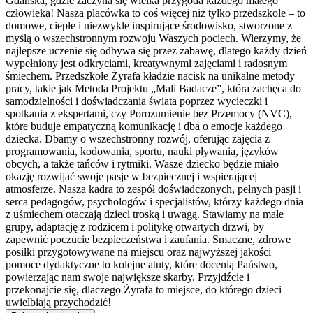
Gdańska, gdzie zaczyna się wielka przygoda każdego małego
człowieka! Nasza placówka to coś więcej niż tylko przedszkole – to
domowe, ciepłe i niezwykle inspirujące środowisko, stworzone z
myślą o wszechstronnym rozwoju Waszych pociech. Wierzymy, że
najlepsze uczenie się odbywa się przez zabawę, dlatego każdy dzień
wypełniony jest odkryciami, kreatywnymi zajęciami i radosnym
śmiechem. Przedszkole Żyrafa kładzie nacisk na unikalne metody
pracy, takie jak Metoda Projektu „Mali Badacze”, która zachęca do
samodzielności i doświadczania świata poprzez wycieczki i
spotkania z ekspertami, czy Porozumienie bez Przemocy (NVC),
które buduje empatyczną komunikację i dba o emocje każdego
dziecka. Dbamy o wszechstronny rozwój, oferując zajęcia z
programowania, kodowania, sportu, nauki pływania, języków
obcych, a także tańców i rytmiki. Wasze dziecko będzie miało
okazję rozwijać swoje pasje w bezpiecznej i wspierającej
atmosferze. Nasza kadra to zespół doświadczonych, pełnych pasji i
serca pedagogów, psychologów i specjalistów, którzy każdego dnia
z uśmiechem otaczają dzieci troską i uwagą. Stawiamy na małe
grupy, adaptację z rodzicem i politykę otwartych drzwi, by
zapewnić poczucie bezpieczeństwa i zaufania. Smaczne, zdrowe
posiłki przygotowywane na miejscu oraz najwyższej jakości
pomoce dydaktyczne to kolejne atuty, które docenią Państwo,
powierzając nam swoje największe skarby. Przyjdźcie i
przekonajcie się, dlaczego Żyrafa to miejsce, do którego dzieci
uwielbiają przychodzić!