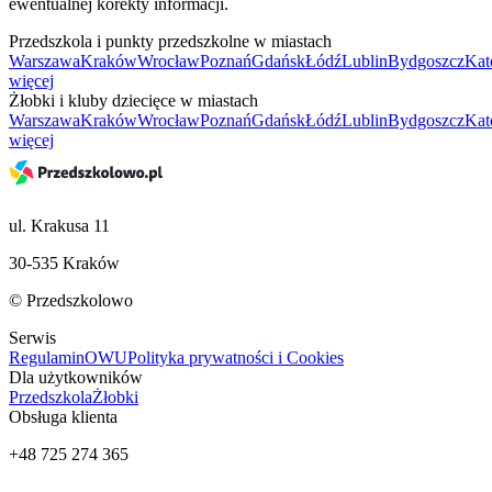
ewentualnej korekty informacji.
Przedszkola i punkty przedszkolne w miastach
Warszawa
Kraków
Wrocław
Poznań
Gdańsk
Łódź
Lublin
Bydgoszcz
Kat
więcej
Żłobki i kluby dziecięce w miastach
Warszawa
Kraków
Wrocław
Poznań
Gdańsk
Łódź
Lublin
Bydgoszcz
Kat
więcej
ul. Krakusa 11
30-535 Kraków
© Przedszkolowo
Serwis
Regulamin
OWU
Polityka prywatności i Cookies
Dla użytkowników
Przedszkola
Żłobki
Obsługa klienta
+48 725 274 365