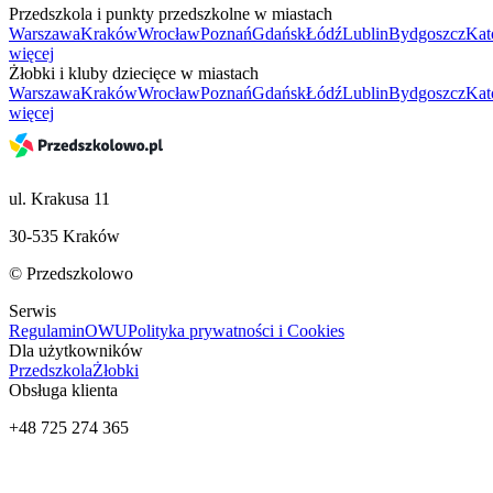
Przedszkola i punkty przedszkolne w miastach
Warszawa
Kraków
Wrocław
Poznań
Gdańsk
Łódź
Lublin
Bydgoszcz
Kat
więcej
Żłobki i kluby dziecięce w miastach
Warszawa
Kraków
Wrocław
Poznań
Gdańsk
Łódź
Lublin
Bydgoszcz
Kat
więcej
ul. Krakusa 11
30-535 Kraków
© Przedszkolowo
Serwis
Regulamin
OWU
Polityka prywatności i Cookies
Dla użytkowników
Przedszkola
Żłobki
Obsługa klienta
+48 725 274 365