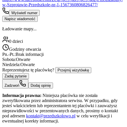
w-Szprotawie-Przedszkole-nr-1-1567360806826477/
Wyświetl numer
Napisz wiadomość
Ładowanie mapy...
0
dzieci
Godziny otwarcia
Pn.-Pt.:
Brak informacji
Sobota:
Otwarte
Niedziela:
Otwarte
Reprezentujesz tę placówkę?
Przejmij wizytówkę
Zadaj pytanie
Zadzwoń
Dodaj opinię
Informacja prawna:
Niniejsza placówka nie została
zweryfikowana przez administratora serwisu. W przypadku, gdy
jesteś właścicielem lub reprezentantem tej placówki i zauważysz
nieprawidłowości w prezentowanych danych, prosimy o kontakt
pod adresem
kontakt@przedszkolowo.pl
w celu weryfikacji i
ewentualnej korekty informacji.