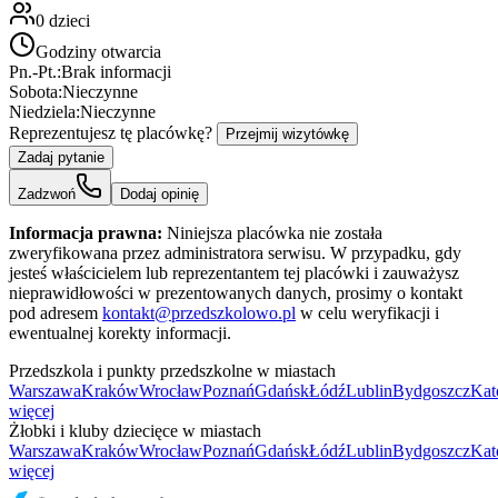
0
dzieci
Godziny otwarcia
Pn.-Pt.:
Brak informacji
Sobota:
Nieczynne
Niedziela:
Nieczynne
Reprezentujesz tę placówkę?
Przejmij wizytówkę
Zadaj pytanie
Zadzwoń
Dodaj opinię
Informacja prawna:
Niniejsza placówka nie została
zweryfikowana przez administratora serwisu. W przypadku, gdy
jesteś właścicielem lub reprezentantem tej placówki i zauważysz
nieprawidłowości w prezentowanych danych, prosimy o kontakt
pod adresem
kontakt@przedszkolowo.pl
w celu weryfikacji i
ewentualnej korekty informacji.
Przedszkola i punkty przedszkolne w miastach
Warszawa
Kraków
Wrocław
Poznań
Gdańsk
Łódź
Lublin
Bydgoszcz
Kat
więcej
Żłobki i kluby dziecięce w miastach
Warszawa
Kraków
Wrocław
Poznań
Gdańsk
Łódź
Lublin
Bydgoszcz
Kat
więcej