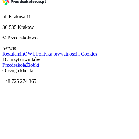
ul. Krakusa 11
30-535 Kraków
© Przedszkolowo
Serwis
Regulamin
OWU
Polityka prywatności i Cookies
Dla użytkowników
Przedszkola
Żłobki
Obsługa klienta
+48 725 274 365