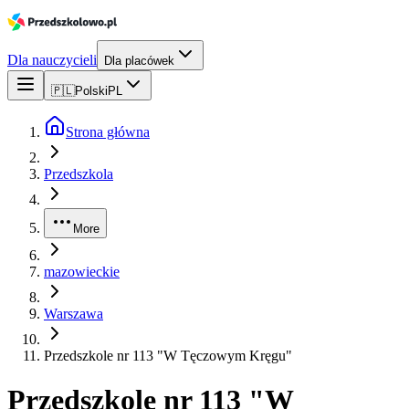
Dla nauczycieli
Dla placówek
🇵🇱
Polski
PL
Strona główna
Przedszkola
More
mazowieckie
Warszawa
Przedszkole nr 113 "W Tęczowym Kręgu"
Przedszkole nr 113 "W