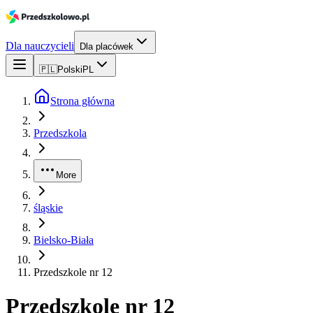
Dla nauczycieli
Dla placówek
🇵🇱
Polski
PL
Strona główna
Przedszkola
More
śląskie
Bielsko-Biała
Przedszkole nr 12
Przedszkole nr 12