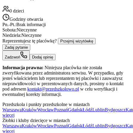
0
dzieci
Godziny otwarcia
Pn.-Pt.:
Brak informacji
Sobota:
Nieczynne
Niedziela:
Nieczynne
Reprezentujesz tę placówkę?
Przejmij wizytówkę
Zadaj pytanie
Zadzwoń
Dodaj opinię
Informacja prawna:
Niniejsza placówka nie została
zweryfikowana przez administratora serwisu. W przypadku, gdy
jesteś właścicielem lub reprezentantem tej placówki i zauważysz
nieprawidłowości w prezentowanych danych, prosimy o kontakt
pod adresem
kontakt@przedszkolowo.pl
w celu weryfikacji i
ewentualnej korekty informacji.
Przedszkola i punkty przedszkolne w miastach
Warszawa
Kraków
Wrocław
Poznań
Gdańsk
Łódź
Lublin
Bydgoszcz
Kat
więcej
Żłobki i kluby dziecięce w miastach
Warszawa
Kraków
Wrocław
Poznań
Gdańsk
Łódź
Lublin
Bydgoszcz
Kat
więcej