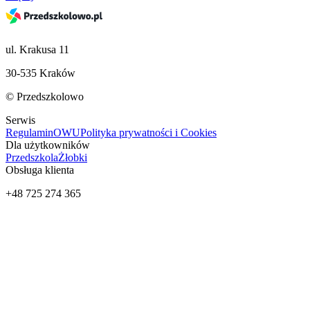
ul. Krakusa 11
30-535 Kraków
© Przedszkolowo
Serwis
Regulamin
OWU
Polityka prywatności i Cookies
Dla użytkowników
Przedszkola
Żłobki
Obsługa klienta
+48 725 274 365