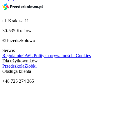
ul. Krakusa 11
30-535 Kraków
© Przedszkolowo
Serwis
Regulamin
OWU
Polityka prywatności i Cookies
Dla użytkowników
Przedszkola
Żłobki
Obsługa klienta
+48 725 274 365