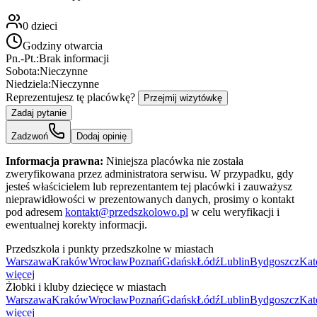
0
dzieci
Godziny otwarcia
Pn.-Pt.:
Brak informacji
Sobota:
Nieczynne
Niedziela:
Nieczynne
Reprezentujesz tę placówkę?
Przejmij wizytówkę
Zadaj pytanie
Zadzwoń
Dodaj opinię
Informacja prawna:
Niniejsza placówka nie została
zweryfikowana przez administratora serwisu. W przypadku, gdy
jesteś właścicielem lub reprezentantem tej placówki i zauważysz
nieprawidłowości w prezentowanych danych, prosimy o kontakt
pod adresem
kontakt@przedszkolowo.pl
w celu weryfikacji i
ewentualnej korekty informacji.
Przedszkola i punkty przedszkolne w miastach
Warszawa
Kraków
Wrocław
Poznań
Gdańsk
Łódź
Lublin
Bydgoszcz
Kat
więcej
Żłobki i kluby dziecięce w miastach
Warszawa
Kraków
Wrocław
Poznań
Gdańsk
Łódź
Lublin
Bydgoszcz
Kat
więcej