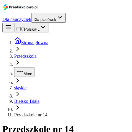
Dla nauczycieli
Dla placówek
🇵🇱
Polski
PL
Strona główna
Przedszkola
More
śląskie
Bielsko-Biała
Przedszkole nr 14
Przedszkole nr 14