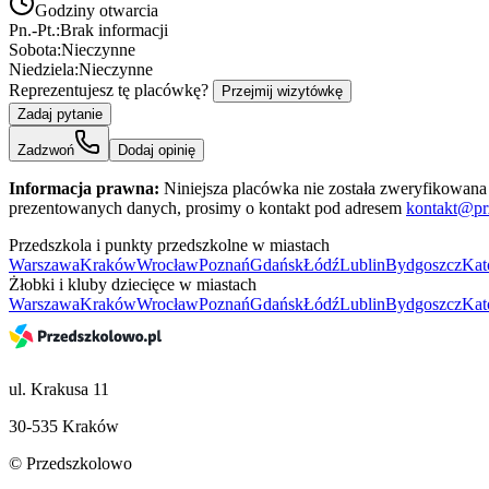
Godziny otwarcia
Pn.-Pt.:
Brak informacji
Sobota:
Nieczynne
Niedziela:
Nieczynne
Reprezentujesz tę placówkę?
Przejmij wizytówkę
Zadaj pytanie
Zadzwoń
Dodaj opinię
Informacja prawna:
Niniejsza placówka nie została zweryfikowana 
prezentowanych danych, prosimy o kontakt pod adresem
kontakt@pr
Przedszkola i punkty przedszkolne w miastach
Warszawa
Kraków
Wrocław
Poznań
Gdańsk
Łódź
Lublin
Bydgoszcz
Kat
Żłobki i kluby dziecięce w miastach
Warszawa
Kraków
Wrocław
Poznań
Gdańsk
Łódź
Lublin
Bydgoszcz
Kat
ul. Krakusa 11
30-535 Kraków
© Przedszkolowo