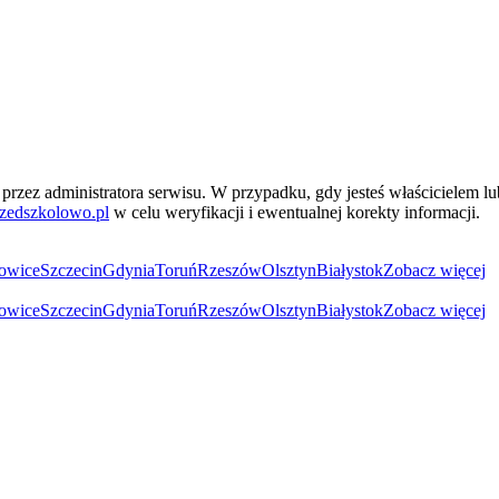
przez administratora serwisu. W przypadku, gdy jesteś właścicielem l
zedszkolowo.pl
w celu weryfikacji i ewentualnej korekty informacji.
owice
Szczecin
Gdynia
Toruń
Rzeszów
Olsztyn
Białystok
Zobacz więcej
owice
Szczecin
Gdynia
Toruń
Rzeszów
Olsztyn
Białystok
Zobacz więcej