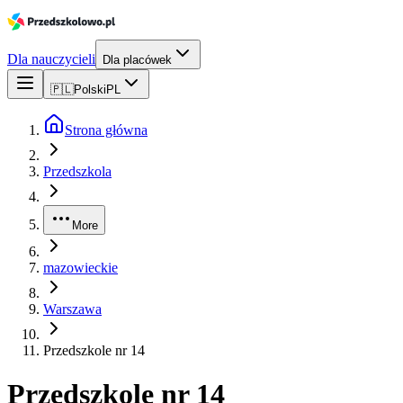
Dla nauczycieli
Dla placówek
🇵🇱
Polski
PL
Strona główna
Przedszkola
More
mazowieckie
Warszawa
Przedszkole nr 14
Przedszkole nr 14