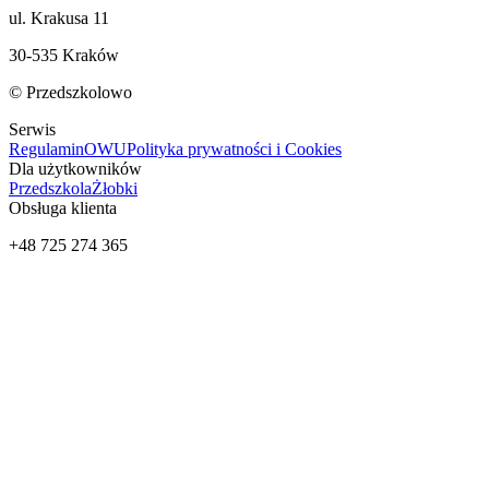
ul. Krakusa 11
30-535 Kraków
© Przedszkolowo
Serwis
Regulamin
OWU
Polityka prywatności i Cookies
Dla użytkowników
Przedszkola
Żłobki
Obsługa klienta
+48 725 274 365