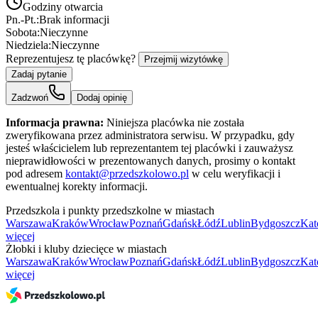
Godziny otwarcia
Pn.-Pt.:
Brak informacji
Sobota:
Nieczynne
Niedziela:
Nieczynne
Reprezentujesz tę placówkę?
Przejmij wizytówkę
Zadaj pytanie
Zadzwoń
Dodaj opinię
Informacja prawna:
Niniejsza placówka nie została
zweryfikowana przez administratora serwisu. W przypadku, gdy
jesteś właścicielem lub reprezentantem tej placówki i zauważysz
nieprawidłowości w prezentowanych danych, prosimy o kontakt
pod adresem
kontakt@przedszkolowo.pl
w celu weryfikacji i
ewentualnej korekty informacji.
Przedszkola i punkty przedszkolne w miastach
Warszawa
Kraków
Wrocław
Poznań
Gdańsk
Łódź
Lublin
Bydgoszcz
Kat
więcej
Żłobki i kluby dziecięce w miastach
Warszawa
Kraków
Wrocław
Poznań
Gdańsk
Łódź
Lublin
Bydgoszcz
Kat
więcej