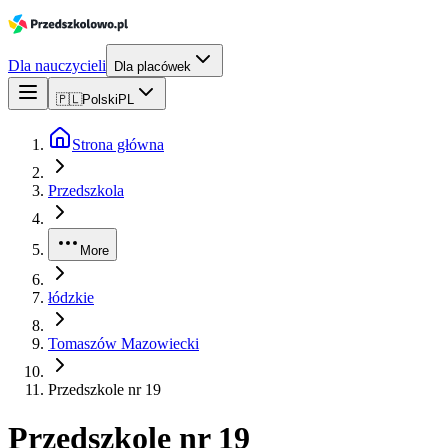
Dla nauczycieli
Dla placówek
🇵🇱
Polski
PL
Strona główna
Przedszkola
More
łódzkie
Tomaszów Mazowiecki
Przedszkole nr 19
Przedszkole nr 19