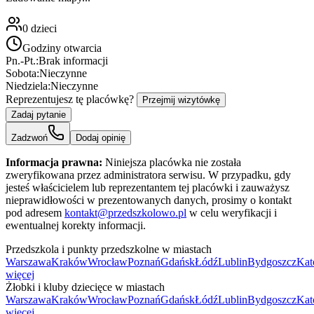
0
dzieci
Godziny otwarcia
Pn.-Pt.:
Brak informacji
Sobota:
Nieczynne
Niedziela:
Nieczynne
Reprezentujesz tę placówkę?
Przejmij wizytówkę
Zadaj pytanie
Zadzwoń
Dodaj opinię
Informacja prawna:
Niniejsza placówka nie została
zweryfikowana przez administratora serwisu. W przypadku, gdy
jesteś właścicielem lub reprezentantem tej placówki i zauważysz
nieprawidłowości w prezentowanych danych, prosimy o kontakt
pod adresem
kontakt@przedszkolowo.pl
w celu weryfikacji i
ewentualnej korekty informacji.
Przedszkola i punkty przedszkolne w miastach
Warszawa
Kraków
Wrocław
Poznań
Gdańsk
Łódź
Lublin
Bydgoszcz
Kat
więcej
Żłobki i kluby dziecięce w miastach
Warszawa
Kraków
Wrocław
Poznań
Gdańsk
Łódź
Lublin
Bydgoszcz
Kat
więcej