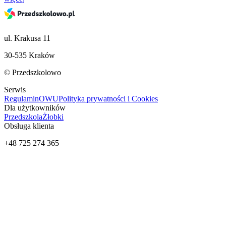
ul. Krakusa 11
30-535 Kraków
© Przedszkolowo
Serwis
Regulamin
OWU
Polityka prywatności i Cookies
Dla użytkowników
Przedszkola
Żłobki
Obsługa klienta
+48 725 274 365