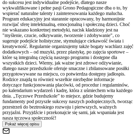
do sukcesu jest indywidualne podejście, dlatego nasze
wykwalifikowane i pełne pasji Grono Pedagogiczne dba o to, by
wspierać naturalne talenty i zainteresowania każdego malucha.
Program edukacyjny jest starannie opracowany, by harmonijnie
rozwijać sferę intelektualną, emocjonalną i społeczną dzieci. Choć
nie wskazano konkretnej metodyki, nacisk kładziony jest na
"myślenie, czucie, odkrywanie, tworzenie i zdobywanie", co
sugeruje podejście holistyczne, stymulujące ciekawość świata i
kreatywność. Regularnie organizujemy także bogaty wachlarz zajęć
dodatkowych – od muzyki, przez plastykę, po zajęcia sportowe –
które są integralną częścią naszego programu i dostępne dla
wszystkich dzieci. Wiemy, jak ważne jest zdrowe odżywianie,
dlatego nasze przedszkole oferuje smaczne i zbilansowane posiłki
przygotowywane na miejscu, co potwierdza dostępny jadłospis.
Rodzice znajdą tu również wszelkie niezbędne informacje
dotyczące funkcjonowania placówki, od procedur i regulaminów,
po kalendarium wydarzeń i kadrę, która z uśmiechem wita każdego
dnia. „Tęczowe Przedszkole” to miejsce, gdzie budujemy
fundamenty pod przyszłe sukcesy naszych podopiecznych, tworząc
przestrzeń do beztroskiego rozwoju i pierwszych, ważnych
przyjaźni. Przyjdźcie i przekonajcie się sami, jak wspaniała jest
nasza tęczowa społeczność!
Pokaż więcej opisu