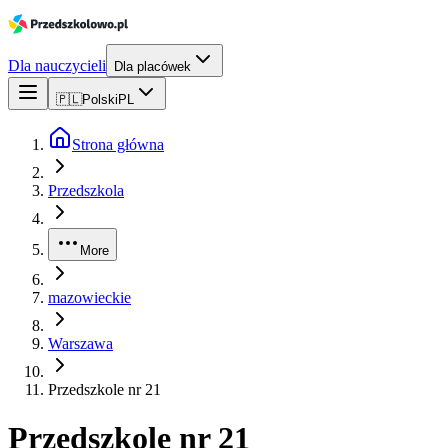
Dla nauczycieli
Dla placówek
🇵🇱
Polski
PL
Strona główna
Przedszkola
More
mazowieckie
Warszawa
Przedszkole nr 21
Przedszkole nr 21