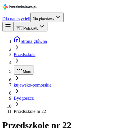
Dla nauczycieli
Dla placówek
🇵🇱
Polski
PL
Strona główna
Przedszkola
More
kujawsko-pomorskie
Bydgoszcz
Przedszkole nr 22
Przedszkole nr 22