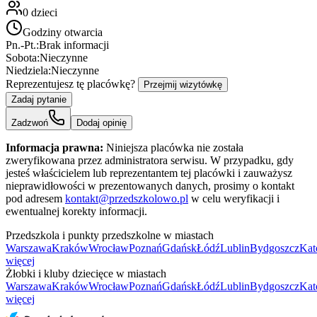
0
dzieci
Godziny otwarcia
Pn.-Pt.:
Brak informacji
Sobota:
Nieczynne
Niedziela:
Nieczynne
Reprezentujesz tę placówkę?
Przejmij wizytówkę
Zadaj pytanie
Zadzwoń
Dodaj opinię
Informacja prawna:
Niniejsza placówka nie została
zweryfikowana przez administratora serwisu. W przypadku, gdy
jesteś właścicielem lub reprezentantem tej placówki i zauważysz
nieprawidłowości w prezentowanych danych, prosimy o kontakt
pod adresem
kontakt@przedszkolowo.pl
w celu weryfikacji i
ewentualnej korekty informacji.
Przedszkola i punkty przedszkolne w miastach
Warszawa
Kraków
Wrocław
Poznań
Gdańsk
Łódź
Lublin
Bydgoszcz
Kat
więcej
Żłobki i kluby dziecięce w miastach
Warszawa
Kraków
Wrocław
Poznań
Gdańsk
Łódź
Lublin
Bydgoszcz
Kat
więcej