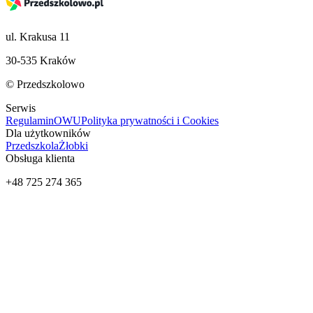
ul. Krakusa 11
30-535 Kraków
© Przedszkolowo
Serwis
Regulamin
OWU
Polityka prywatności i Cookies
Dla użytkowników
Przedszkola
Żłobki
Obsługa klienta
+48 725 274 365