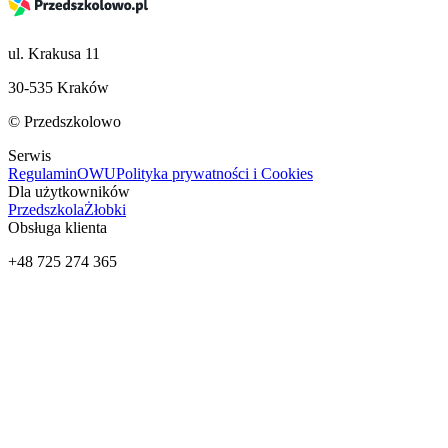
ul. Krakusa 11
30-535 Kraków
© Przedszkolowo
Serwis
Regulamin
OWU
Polityka prywatności i Cookies
Dla użytkowników
Przedszkola
Żłobki
Obsługa klienta
+48 725 274 365