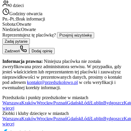
0
dzieci
Godziny otwarcia
Pn.-Pt.:
Brak informacji
Sobota:
Otwarte
Niedziela:
Otwarte
Reprezentujesz tę placówkę?
Przejmij wizytówkę
Zadaj pytanie
Zadzwoń
Dodaj opinię
Informacja prawna:
Niniejsza placówka nie została
zweryfikowana przez administratora serwisu. W przypadku, gdy
jesteś właścicielem lub reprezentantem tej placówki i zauważysz
nieprawidłowości w prezentowanych danych, prosimy o kontakt
pod adresem
kontakt@przedszkolowo.pl
w celu weryfikacji i
ewentualnej korekty informacji.
Przedszkola i punkty przedszkolne w miastach
Warszawa
Kraków
Wrocław
Poznań
Gdańsk
Łódź
Lublin
Bydgoszcz
Kat
więcej
Żłobki i kluby dziecięce w miastach
Warszawa
Kraków
Wrocław
Poznań
Gdańsk
Łódź
Lublin
Bydgoszcz
Kat
więcej