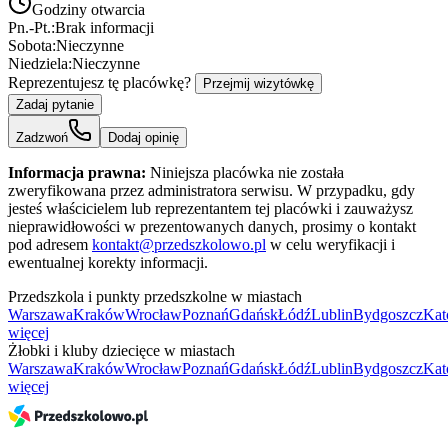
Godziny otwarcia
Pn.-Pt.:
Brak informacji
Sobota:
Nieczynne
Niedziela:
Nieczynne
Reprezentujesz tę placówkę?
Przejmij wizytówkę
Zadaj pytanie
Zadzwoń
Dodaj opinię
Informacja prawna:
Niniejsza placówka nie została
zweryfikowana przez administratora serwisu. W przypadku, gdy
jesteś właścicielem lub reprezentantem tej placówki i zauważysz
nieprawidłowości w prezentowanych danych, prosimy o kontakt
pod adresem
kontakt@przedszkolowo.pl
w celu weryfikacji i
ewentualnej korekty informacji.
Przedszkola i punkty przedszkolne w miastach
Warszawa
Kraków
Wrocław
Poznań
Gdańsk
Łódź
Lublin
Bydgoszcz
Kat
więcej
Żłobki i kluby dziecięce w miastach
Warszawa
Kraków
Wrocław
Poznań
Gdańsk
Łódź
Lublin
Bydgoszcz
Kat
więcej