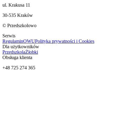
ul. Krakusa 11
30-535 Kraków
© Przedszkolowo
Serwis
Regulamin
OWU
Polityka prywatności i Cookies
Dla użytkowników
Przedszkola
Żłobki
Obsługa klienta
+48 725 274 365