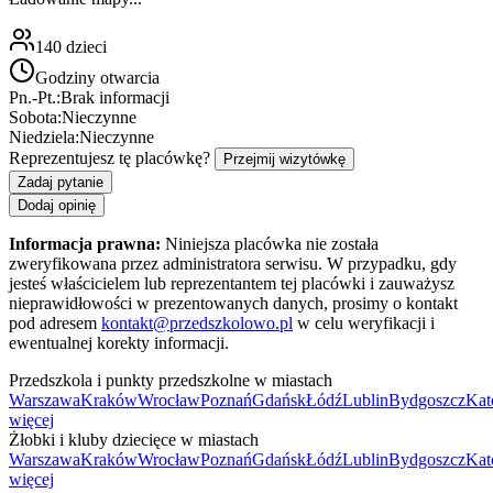
140
dzieci
Godziny otwarcia
Pn.-Pt.:
Brak informacji
Sobota:
Nieczynne
Niedziela:
Nieczynne
Reprezentujesz tę placówkę?
Przejmij wizytówkę
Zadaj pytanie
Dodaj opinię
Informacja prawna:
Niniejsza placówka nie została
zweryfikowana przez administratora serwisu. W przypadku, gdy
jesteś właścicielem lub reprezentantem tej placówki i zauważysz
nieprawidłowości w prezentowanych danych, prosimy o kontakt
pod adresem
kontakt@przedszkolowo.pl
w celu weryfikacji i
ewentualnej korekty informacji.
Przedszkola i punkty przedszkolne w miastach
Warszawa
Kraków
Wrocław
Poznań
Gdańsk
Łódź
Lublin
Bydgoszcz
Kat
więcej
Żłobki i kluby dziecięce w miastach
Warszawa
Kraków
Wrocław
Poznań
Gdańsk
Łódź
Lublin
Bydgoszcz
Kat
więcej