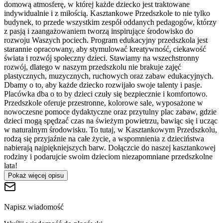
domową atmosferę, w której każde dziecko jest traktowane
indywidualnie i z miłością. Kasztankowe Przedszkole to nie tylko
budynek, to przede wszystkim zespół oddanych pedagogów, którzy
z pasją i zaangażowaniem tworzą inspirujące środowisko do
rozwoju Waszych pociech. Program edukacyjny przedszkola jest
starannie opracowany, aby stymulować kreatywność, ciekawość
świata i rozwój społeczny dzieci. Stawiamy na wszechstronny
rozwój, dlatego w naszym przedszkolu nie brakuje zajęć
plastycznych, muzycznych, ruchowych oraz zabaw edukacyjnych.
Dbamy o to, aby każde dziecko rozwijało swoje talenty i pasje.
Placówka dba o to by dzieci czuły się bezpiecznie i komfortowo.
Przedszkole oferuje przestronne, kolorowe sale, wyposażone w
nowoczesne pomoce dydaktyczne oraz przytulny plac zabaw, gdzie
dzieci mogą spędzać czas na świeżym powietrzu, bawiąc się i ucząc
w naturalnym środowisku. To tutaj, w Kasztankowym Przedszkolu,
rodzą się przyjaźnie na całe życie, a wspomnienia z dzieciństwa
nabierają najpiękniejszych barw. Dołączcie do naszej kasztankowej
rodziny i podarujcie swoim dzieciom niezapomniane przedszkolne
lata!
Pokaż więcej opisu
Napisz wiadomość