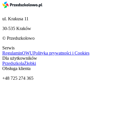
ul. Krakusa 11
30-535 Kraków
© Przedszkolowo
Serwis
Regulamin
OWU
Polityka prywatności i Cookies
Dla użytkowników
Przedszkola
Żłobki
Obsługa klienta
+48 725 274 365