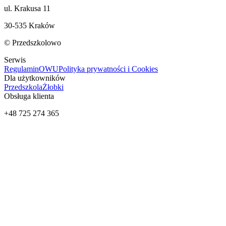
ul. Krakusa 11
30-535 Kraków
© Przedszkolowo
Serwis
Regulamin
OWU
Polityka prywatności i Cookies
Dla użytkowników
Przedszkola
Żłobki
Obsługa klienta
+48 725 274 365