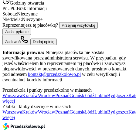
Godziny otwarcia
Pn.-Pt.:
Brak informacji
Sobota:
Nieczynne
Niedziela:
Nieczynne
Reprezentujesz tę placówkę?
Przejmij wizytówkę
Zadaj pytanie
Zadzwoń
Dodaj opinię
Informacja prawna:
Niniejsza placówka nie została
zweryfikowana przez administratora serwisu. W przypadku, gdy
jesteś właścicielem lub reprezentantem tej placówki i zauważysz
nieprawidłowości w prezentowanych danych, prosimy o kontakt
pod adresem
kontakt@przedszkolowo.pl
w celu weryfikacji i
ewentualnej korekty informacji.
Przedszkola i punkty przedszkolne w miastach
Warszawa
Kraków
Wrocław
Poznań
Gdańsk
Łódź
Lublin
Bydgoszcz
Kat
więcej
Żłobki i kluby dziecięce w miastach
Warszawa
Kraków
Wrocław
Poznań
Gdańsk
Łódź
Lublin
Bydgoszcz
Kat
więcej