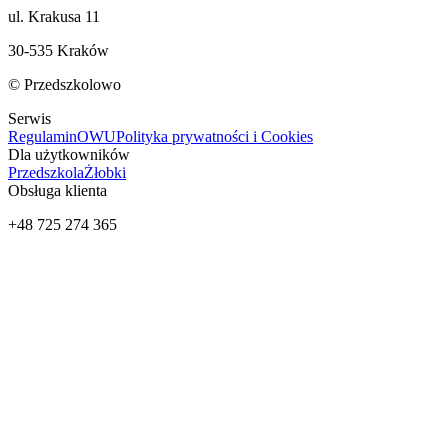
ul. Krakusa 11
30-535 Kraków
© Przedszkolowo
Serwis
Regulamin
OWU
Polityka prywatności i Cookies
Dla użytkowników
Przedszkola
Żłobki
Obsługa klienta
+48 725 274 365