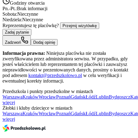
Godziny otwarcia
Pn.-Pt.:
Brak informacji
Sobota:
Nieczynne
Niedziela:
Nieczynne
Reprezentujesz tę placówkę?
Przejmij wizytówkę
Zadaj pytanie
Zadzwoń
Dodaj opinię
Informacja prawna:
Niniejsza placówka nie została
zweryfikowana przez administratora serwisu. W przypadku, gdy
jesteś właścicielem lub reprezentantem tej placówki i zauważysz
nieprawidłowości w prezentowanych danych, prosimy o kontakt
pod adresem
kontakt@przedszkolowo.pl
w celu weryfikacji i
ewentualnej korekty informacji.
Przedszkola i punkty przedszkolne w miastach
Warszawa
Kraków
Wrocław
Poznań
Gdańsk
Łódź
Lublin
Bydgoszcz
Kat
więcej
Żłobki i kluby dziecięce w miastach
Warszawa
Kraków
Wrocław
Poznań
Gdańsk
Łódź
Lublin
Bydgoszcz
Kat
więcej