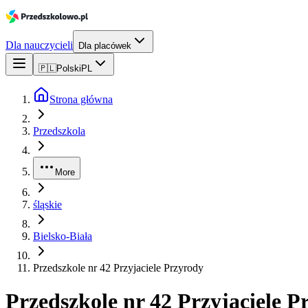
Dla nauczycieli
Dla placówek
🇵🇱
Polski
PL
Strona główna
Przedszkola
More
śląskie
Bielsko-Biała
Przedszkole nr 42 Przyjaciele Przyrody
Przedszkole nr 42 Przyjaciele P