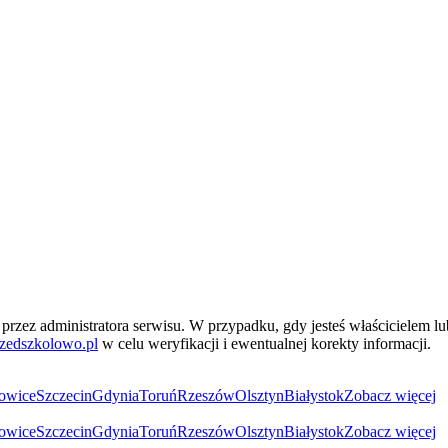
przez administratora serwisu. W przypadku, gdy jesteś właścicielem l
zedszkolowo.pl
w celu weryfikacji i ewentualnej korekty informacji.
owice
Szczecin
Gdynia
Toruń
Rzeszów
Olsztyn
Białystok
Zobacz więcej
owice
Szczecin
Gdynia
Toruń
Rzeszów
Olsztyn
Białystok
Zobacz więcej