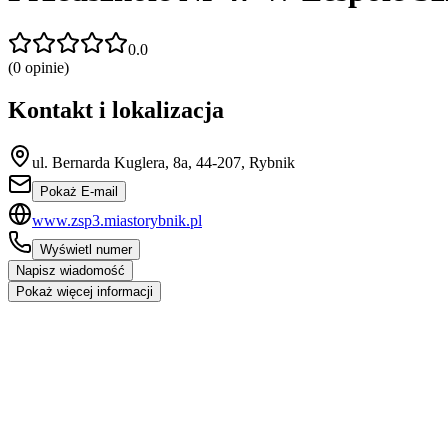
0.0
(
0
opinie)
Kontakt i lokalizacja
ul. Bernarda Kuglera, 8a, 44-207, Rybnik
Pokaż E-mail
www.zsp3.miastorybnik.pl
Wyświetl numer
Napisz wiadomość
Pokaż więcej informacji