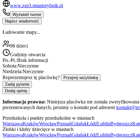
www.zsp3.miastorybnik.pl
Wyświetl numer
Napisz wiadomość
Ładowanie mapy...
98
dzieci
Godziny otwarcia
Pn.-Pt.:
Brak informacji
Sobota:
Nieczynne
Niedziela:
Nieczynne
Reprezentujesz tę placówkę?
Przejmij wizytówkę
Zadaj pytanie
Dodaj opinię
Informacja prawna:
Niniejsza placówka nie została zweryfikowana 
prezentowanych danych, prosimy o kontakt pod adresem
kontakt@pr
Przedszkola i punkty przedszkolne w miastach
Warszawa
Kraków
Wrocław
Poznań
Gdańsk
Łódź
Lublin
Bydgoszcz
Kat
Żłobki i kluby dziecięce w miastach
Warszawa
Kraków
Wrocław
Poznań
Gdańsk
Łódź
Lublin
Bydgoszcz
Kat