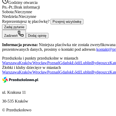
Godziny otwarcia
Pn.-Pt.:
Brak informacji
Sobota:
Nieczynne
Niedziela:
Nieczynne
Reprezentujesz tę placówkę?
Przejmij wizytówkę
Zadaj pytanie
Zadzwoń
Dodaj opinię
Informacja prawna:
Niniejsza placówka nie została zweryfikowana 
prezentowanych danych, prosimy o kontakt pod adresem
kontakt@pr
Przedszkola i punkty przedszkolne w miastach
Warszawa
Kraków
Wrocław
Poznań
Gdańsk
Łódź
Lublin
Bydgoszcz
Kat
Żłobki i kluby dziecięce w miastach
Warszawa
Kraków
Wrocław
Poznań
Gdańsk
Łódź
Lublin
Bydgoszcz
Kat
ul. Krakusa 11
30-535 Kraków
© Przedszkolowo