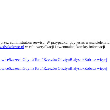
przez administratora serwisu. W przypadku, gdy jesteś właścicielem l
zedszkolowo.pl
w celu weryfikacji i ewentualnej korekty informacji.
owice
Szczecin
Gdynia
Toruń
Rzeszów
Olsztyn
Białystok
Zobacz więcej
owice
Szczecin
Gdynia
Toruń
Rzeszów
Olsztyn
Białystok
Zobacz więcej