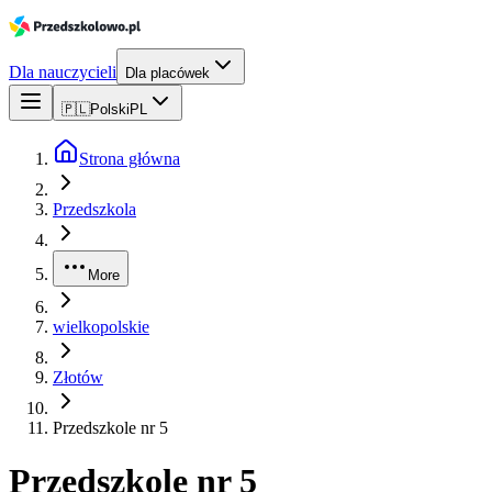
Dla nauczycieli
Dla placówek
🇵🇱
Polski
PL
Strona główna
Przedszkola
More
wielkopolskie
Złotów
Przedszkole nr 5
Przedszkole nr 5