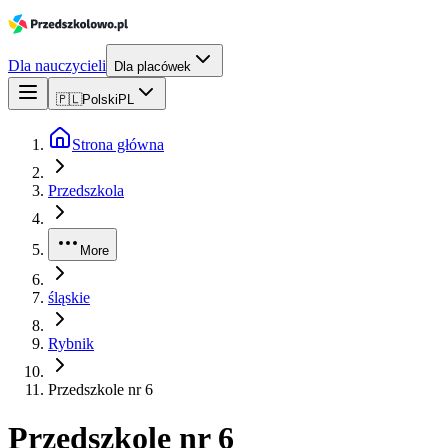
Dla nauczycieli
Dla placówek
🇵🇱
Polski
PL
Strona główna
Przedszkola
More
śląskie
Rybnik
Przedszkole nr 6
Przedszkole nr 6