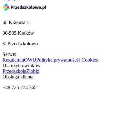
ul. Krakusa 11
30-535 Kraków
© Przedszkolowo
Serwis
Regulamin
OWU
Polityka prywatności i Cookies
Dla użytkowników
Przedszkola
Żłobki
Obsługa klienta
+48 725 274 365