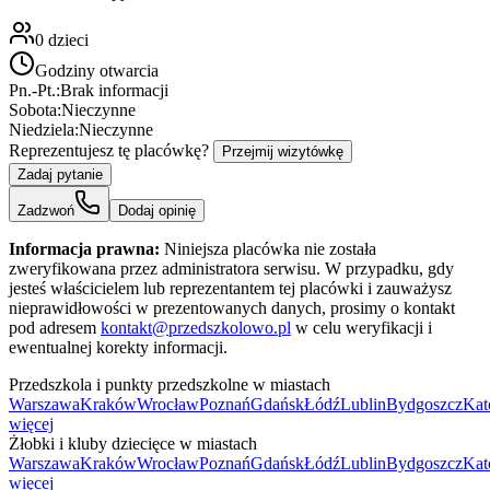
0
dzieci
Godziny otwarcia
Pn.-Pt.:
Brak informacji
Sobota:
Nieczynne
Niedziela:
Nieczynne
Reprezentujesz tę placówkę?
Przejmij wizytówkę
Zadaj pytanie
Zadzwoń
Dodaj opinię
Informacja prawna:
Niniejsza placówka nie została
zweryfikowana przez administratora serwisu. W przypadku, gdy
jesteś właścicielem lub reprezentantem tej placówki i zauważysz
nieprawidłowości w prezentowanych danych, prosimy o kontakt
pod adresem
kontakt@przedszkolowo.pl
w celu weryfikacji i
ewentualnej korekty informacji.
Przedszkola i punkty przedszkolne w miastach
Warszawa
Kraków
Wrocław
Poznań
Gdańsk
Łódź
Lublin
Bydgoszcz
Kat
więcej
Żłobki i kluby dziecięce w miastach
Warszawa
Kraków
Wrocław
Poznań
Gdańsk
Łódź
Lublin
Bydgoszcz
Kat
więcej