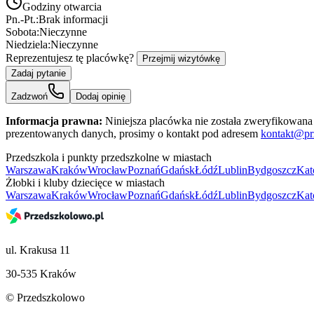
Godziny otwarcia
Pn.-Pt.:
Brak informacji
Sobota:
Nieczynne
Niedziela:
Nieczynne
Reprezentujesz tę placówkę?
Przejmij wizytówkę
Zadaj pytanie
Zadzwoń
Dodaj opinię
Informacja prawna:
Niniejsza placówka nie została zweryfikowana 
prezentowanych danych, prosimy o kontakt pod adresem
kontakt@pr
Przedszkola i punkty przedszkolne w miastach
Warszawa
Kraków
Wrocław
Poznań
Gdańsk
Łódź
Lublin
Bydgoszcz
Kat
Żłobki i kluby dziecięce w miastach
Warszawa
Kraków
Wrocław
Poznań
Gdańsk
Łódź
Lublin
Bydgoszcz
Kat
ul. Krakusa 11
30-535 Kraków
© Przedszkolowo