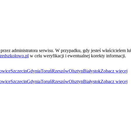
przez administratora serwisu. W przypadku, gdy jesteś właścicielem l
zedszkolowo.pl
w celu weryfikacji i ewentualnej korekty informacji.
owice
Szczecin
Gdynia
Toruń
Rzeszów
Olsztyn
Białystok
Zobacz więcej
owice
Szczecin
Gdynia
Toruń
Rzeszów
Olsztyn
Białystok
Zobacz więcej