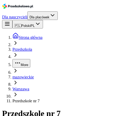
Dla nauczycieli
Dla placówek
🇵🇱
Polski
PL
Strona główna
Przedszkola
More
mazowieckie
Warszawa
Przedszkole nr 7
Przedszkole nr 7