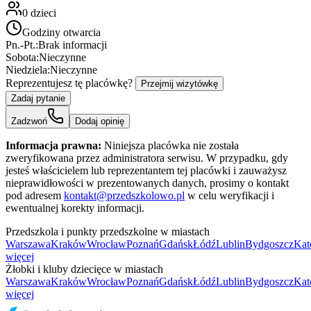
0
dzieci
Godziny otwarcia
Pn.-Pt.:
Brak informacji
Sobota:
Nieczynne
Niedziela:
Nieczynne
Reprezentujesz tę placówkę?
Przejmij wizytówkę
Zadaj pytanie
Zadzwoń
Dodaj opinię
Informacja prawna:
Niniejsza placówka nie została
zweryfikowana przez administratora serwisu. W przypadku, gdy
jesteś właścicielem lub reprezentantem tej placówki i zauważysz
nieprawidłowości w prezentowanych danych, prosimy o kontakt
pod adresem
kontakt@przedszkolowo.pl
w celu weryfikacji i
ewentualnej korekty informacji.
Przedszkola i punkty przedszkolne w miastach
Warszawa
Kraków
Wrocław
Poznań
Gdańsk
Łódź
Lublin
Bydgoszcz
Kat
więcej
Żłobki i kluby dziecięce w miastach
Warszawa
Kraków
Wrocław
Poznań
Gdańsk
Łódź
Lublin
Bydgoszcz
Kat
więcej