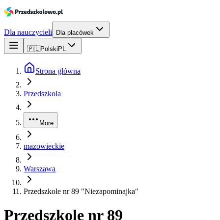
Dla nauczycieli
Dla placówek
🇵🇱
Polski
PL
Strona główna
Przedszkola
More
mazowieckie
Warszawa
Przedszkole nr 89 "Niezapominajka"
Przedszkole nr 89