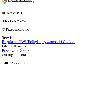
ul. Krakusa 11
30-535 Kraków
© Przedszkolowo
Serwis
Regulamin
OWU
Polityka prywatności i Cookies
Dla użytkowników
Przedszkola
Żłobki
Obsługa klienta
+48 725 274 365