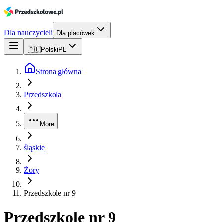
Dla nauczycieli
Dla placówek
🇵🇱
Polski
PL
Strona główna
Przedszkola
More
śląskie
Żory
Przedszkole nr 9
Przedszkole nr 9