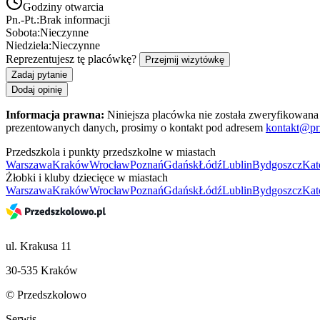
Godziny otwarcia
Pn.-Pt.:
Brak informacji
Sobota:
Nieczynne
Niedziela:
Nieczynne
Reprezentujesz tę placówkę?
Przejmij wizytówkę
Zadaj pytanie
Dodaj opinię
Informacja prawna:
Niniejsza placówka nie została zweryfikowana 
prezentowanych danych, prosimy o kontakt pod adresem
kontakt@pr
Przedszkola i punkty przedszkolne w miastach
Warszawa
Kraków
Wrocław
Poznań
Gdańsk
Łódź
Lublin
Bydgoszcz
Kat
Żłobki i kluby dziecięce w miastach
Warszawa
Kraków
Wrocław
Poznań
Gdańsk
Łódź
Lublin
Bydgoszcz
Kat
ul. Krakusa 11
30-535 Kraków
© Przedszkolowo
Serwis