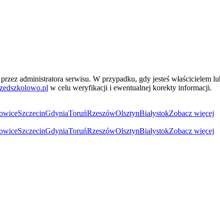
przez administratora serwisu. W przypadku, gdy jesteś właścicielem l
zedszkolowo.pl
w celu weryfikacji i ewentualnej korekty informacji.
owice
Szczecin
Gdynia
Toruń
Rzeszów
Olsztyn
Białystok
Zobacz więcej
owice
Szczecin
Gdynia
Toruń
Rzeszów
Olsztyn
Białystok
Zobacz więcej