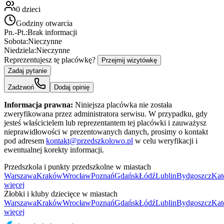
0
dzieci
Godziny otwarcia
Pn.-Pt.:
Brak informacji
Sobota:
Nieczynne
Niedziela:
Nieczynne
Reprezentujesz tę placówkę?
Przejmij wizytówkę
Zadaj pytanie
Zadzwoń
Dodaj opinię
Informacja prawna:
Niniejsza placówka nie została
zweryfikowana przez administratora serwisu. W przypadku, gdy
jesteś właścicielem lub reprezentantem tej placówki i zauważysz
nieprawidłowości w prezentowanych danych, prosimy o kontakt
pod adresem
kontakt@przedszkolowo.pl
w celu weryfikacji i
ewentualnej korekty informacji.
Przedszkola i punkty przedszkolne w miastach
Warszawa
Kraków
Wrocław
Poznań
Gdańsk
Łódź
Lublin
Bydgoszcz
Kat
więcej
Żłobki i kluby dziecięce w miastach
Warszawa
Kraków
Wrocław
Poznań
Gdańsk
Łódź
Lublin
Bydgoszcz
Kat
więcej