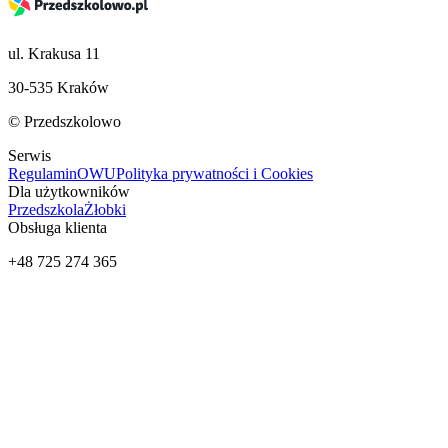
ul. Krakusa 11
30-535 Kraków
© Przedszkolowo
Serwis
Regulamin
OWU
Polityka prywatności i Cookies
Dla użytkowników
Przedszkola
Żłobki
Obsługa klienta
+48 725 274 365