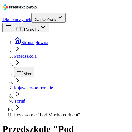
Dla nauczycieli
Dla placówek
🇵🇱
Polski
PL
Strona główna
Przedszkola
More
kujawsko-pomorskie
Toruń
Przedszkole "Pod Muchomorkiem"
Przedszkole "Pod