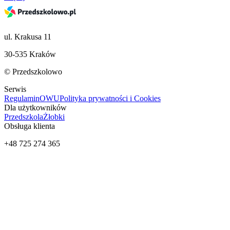
ul. Krakusa 11
30-535 Kraków
© Przedszkolowo
Serwis
Regulamin
OWU
Polityka prywatności i Cookies
Dla użytkowników
Przedszkola
Żłobki
Obsługa klienta
+48 725 274 365