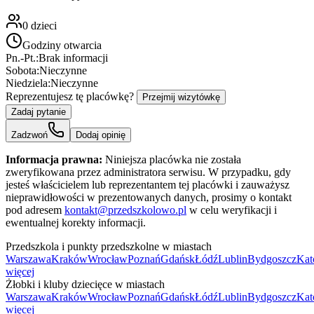
0
dzieci
Godziny otwarcia
Pn.-Pt.:
Brak informacji
Sobota:
Nieczynne
Niedziela:
Nieczynne
Reprezentujesz tę placówkę?
Przejmij wizytówkę
Zadaj pytanie
Zadzwoń
Dodaj opinię
Informacja prawna:
Niniejsza placówka nie została
zweryfikowana przez administratora serwisu. W przypadku, gdy
jesteś właścicielem lub reprezentantem tej placówki i zauważysz
nieprawidłowości w prezentowanych danych, prosimy o kontakt
pod adresem
kontakt@przedszkolowo.pl
w celu weryfikacji i
ewentualnej korekty informacji.
Przedszkola i punkty przedszkolne w miastach
Warszawa
Kraków
Wrocław
Poznań
Gdańsk
Łódź
Lublin
Bydgoszcz
Kat
więcej
Żłobki i kluby dziecięce w miastach
Warszawa
Kraków
Wrocław
Poznań
Gdańsk
Łódź
Lublin
Bydgoszcz
Kat
więcej