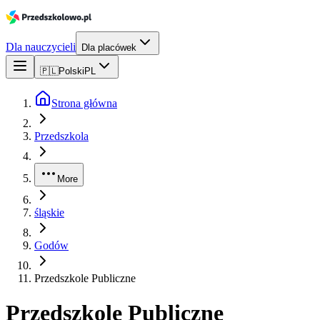
Dla nauczycieli
Dla placówek
🇵🇱
Polski
PL
Strona główna
Przedszkola
More
śląskie
Godów
Przedszkole Publiczne
Przedszkole Publiczne