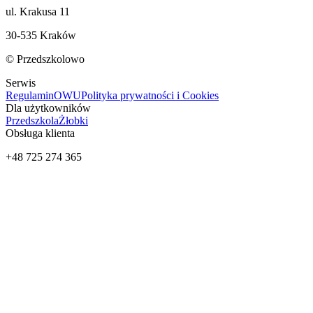
ul. Krakusa 11
30-535 Kraków
© Przedszkolowo
Serwis
Regulamin
OWU
Polityka prywatności i Cookies
Dla użytkowników
Przedszkola
Żłobki
Obsługa klienta
+48 725 274 365