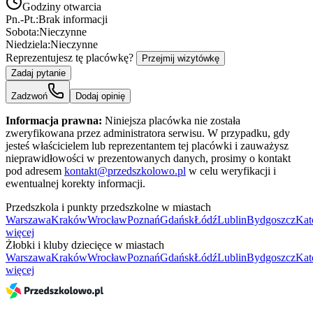
Godziny otwarcia
Pn.-Pt.:
Brak informacji
Sobota:
Nieczynne
Niedziela:
Nieczynne
Reprezentujesz tę placówkę?
Przejmij wizytówkę
Zadaj pytanie
Zadzwoń
Dodaj opinię
Informacja prawna:
Niniejsza placówka nie została
zweryfikowana przez administratora serwisu. W przypadku, gdy
jesteś właścicielem lub reprezentantem tej placówki i zauważysz
nieprawidłowości w prezentowanych danych, prosimy o kontakt
pod adresem
kontakt@przedszkolowo.pl
w celu weryfikacji i
ewentualnej korekty informacji.
Przedszkola i punkty przedszkolne w miastach
Warszawa
Kraków
Wrocław
Poznań
Gdańsk
Łódź
Lublin
Bydgoszcz
Kat
więcej
Żłobki i kluby dziecięce w miastach
Warszawa
Kraków
Wrocław
Poznań
Gdańsk
Łódź
Lublin
Bydgoszcz
Kat
więcej