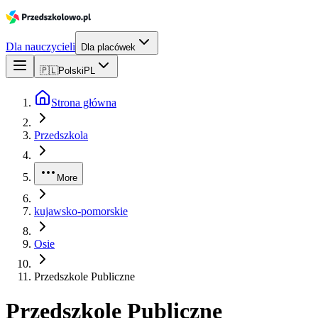
Dla nauczycieli
Dla placówek
🇵🇱
Polski
PL
Strona główna
Przedszkola
More
kujawsko-pomorskie
Osie
Przedszkole Publiczne
Przedszkole Publiczne