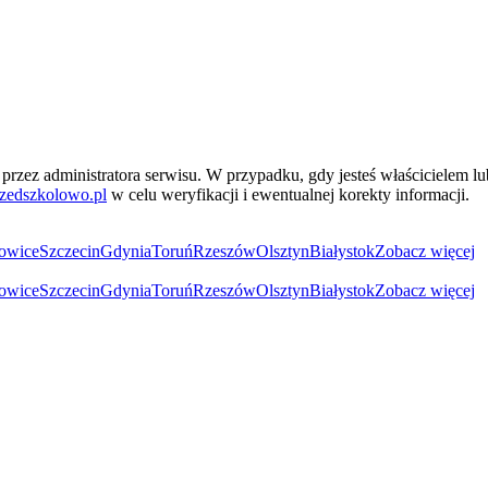
przez administratora serwisu. W przypadku, gdy jesteś właścicielem l
zedszkolowo.pl
w celu weryfikacji i ewentualnej korekty informacji.
owice
Szczecin
Gdynia
Toruń
Rzeszów
Olsztyn
Białystok
Zobacz więcej
owice
Szczecin
Gdynia
Toruń
Rzeszów
Olsztyn
Białystok
Zobacz więcej