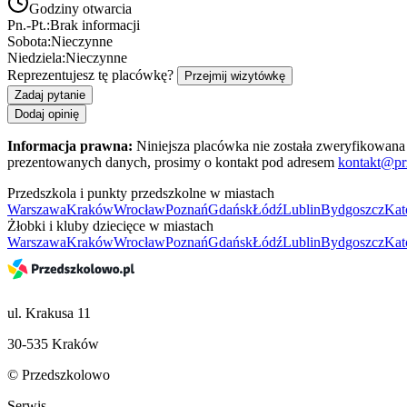
Godziny otwarcia
Pn.-Pt.:
Brak informacji
Sobota:
Nieczynne
Niedziela:
Nieczynne
Reprezentujesz tę placówkę?
Przejmij wizytówkę
Zadaj pytanie
Dodaj opinię
Informacja prawna:
Niniejsza placówka nie została zweryfikowana 
prezentowanych danych, prosimy o kontakt pod adresem
kontakt@pr
Przedszkola i punkty przedszkolne w miastach
Warszawa
Kraków
Wrocław
Poznań
Gdańsk
Łódź
Lublin
Bydgoszcz
Kat
Żłobki i kluby dziecięce w miastach
Warszawa
Kraków
Wrocław
Poznań
Gdańsk
Łódź
Lublin
Bydgoszcz
Kat
ul. Krakusa 11
30-535 Kraków
© Przedszkolowo
Serwis