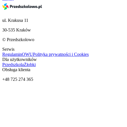
ul. Krakusa 11
30-535 Kraków
© Przedszkolowo
Serwis
Regulamin
OWU
Polityka prywatności i Cookies
Dla użytkowników
Przedszkola
Żłobki
Obsługa klienta
+48 725 274 365