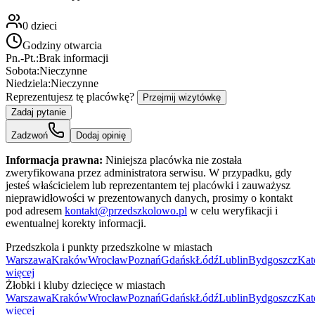
0
dzieci
Godziny otwarcia
Pn.-Pt.:
Brak informacji
Sobota:
Nieczynne
Niedziela:
Nieczynne
Reprezentujesz tę placówkę?
Przejmij wizytówkę
Zadaj pytanie
Zadzwoń
Dodaj opinię
Informacja prawna:
Niniejsza placówka nie została
zweryfikowana przez administratora serwisu. W przypadku, gdy
jesteś właścicielem lub reprezentantem tej placówki i zauważysz
nieprawidłowości w prezentowanych danych, prosimy o kontakt
pod adresem
kontakt@przedszkolowo.pl
w celu weryfikacji i
ewentualnej korekty informacji.
Przedszkola i punkty przedszkolne w miastach
Warszawa
Kraków
Wrocław
Poznań
Gdańsk
Łódź
Lublin
Bydgoszcz
Kat
więcej
Żłobki i kluby dziecięce w miastach
Warszawa
Kraków
Wrocław
Poznań
Gdańsk
Łódź
Lublin
Bydgoszcz
Kat
więcej