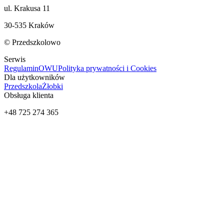
ul. Krakusa 11
30-535 Kraków
© Przedszkolowo
Serwis
Regulamin
OWU
Polityka prywatności i Cookies
Dla użytkowników
Przedszkola
Żłobki
Obsługa klienta
+48 725 274 365