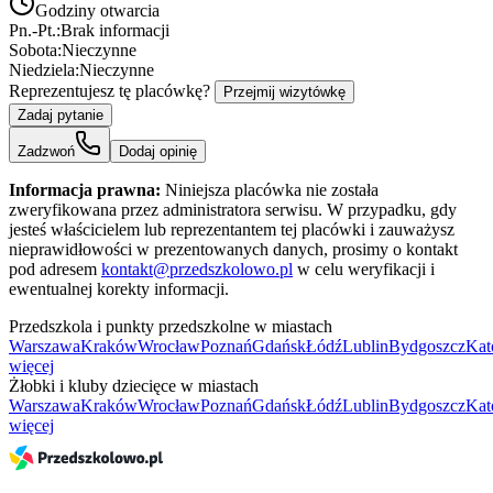
Godziny otwarcia
Pn.-Pt.:
Brak informacji
Sobota:
Nieczynne
Niedziela:
Nieczynne
Reprezentujesz tę placówkę?
Przejmij wizytówkę
Zadaj pytanie
Zadzwoń
Dodaj opinię
Informacja prawna:
Niniejsza placówka nie została
zweryfikowana przez administratora serwisu. W przypadku, gdy
jesteś właścicielem lub reprezentantem tej placówki i zauważysz
nieprawidłowości w prezentowanych danych, prosimy o kontakt
pod adresem
kontakt@przedszkolowo.pl
w celu weryfikacji i
ewentualnej korekty informacji.
Przedszkola i punkty przedszkolne w miastach
Warszawa
Kraków
Wrocław
Poznań
Gdańsk
Łódź
Lublin
Bydgoszcz
Kat
więcej
Żłobki i kluby dziecięce w miastach
Warszawa
Kraków
Wrocław
Poznań
Gdańsk
Łódź
Lublin
Bydgoszcz
Kat
więcej