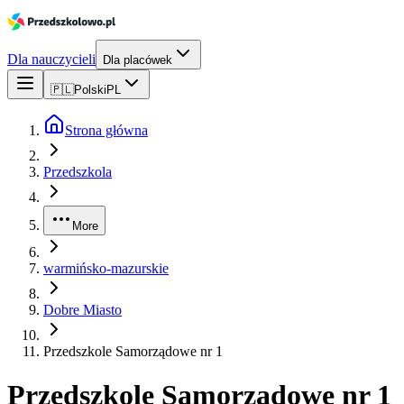
Dla nauczycieli
Dla placówek
🇵🇱
Polski
PL
Strona główna
Przedszkola
More
warmińsko-mazurskie
Dobre Miasto
Przedszkole Samorządowe nr 1
Przedszkole Samorządowe nr 1