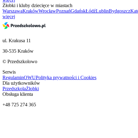
Żłobki i kluby dziecięce w miastach
Warszawa
Kraków
Wrocław
Poznań
Gdańsk
Łódź
Lublin
Bydgoszcz
Kat
więcej
ul. Krakusa 11
30-535 Kraków
© Przedszkolowo
Serwis
Regulamin
OWU
Polityka prywatności i Cookies
Dla użytkowników
Przedszkola
Żłobki
Obsługa klienta
+48 725 274 365