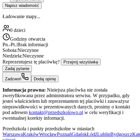
Napisz wiadomość
Ładowanie mapy...
0
dzieci
Godziny otwarcia
Pn.-Pt.:
Brak informacji
Sobota:
Nieczynne
Niedziela:
Nieczynne
Reprezentujesz tę placówkę?
Przejmij wizytówkę
Zadaj pytanie
Zadzwoń
Dodaj opinię
Informacja prawna:
Niniejsza placówka nie została
zweryfikowana przez administratora serwisu. W przypadku, gdy
jesteś właścicielem lub reprezentantem tej placówki i zauważysz
nieprawidłowości w prezentowanych danych, prosimy o kontakt
pod adresem
kontakt@przedszkolowo.pl
w celu weryfikacji i
ewentualnej korekty informacji.
Przedszkola i punkty przedszkolne w miastach
Warszawa
Kraków
Wrocław
Poznań
Gdańsk
Łódź
Lublin
Bydgoszcz
Kat
więcej