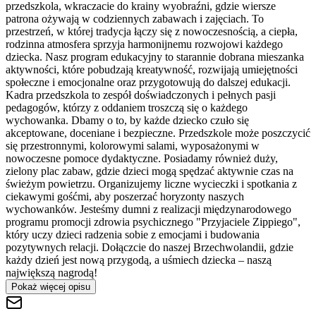
przedszkola, wkraczacie do krainy wyobraźni, gdzie wiersze
patrona ożywają w codziennych zabawach i zajęciach. To
przestrzeń, w której tradycja łączy się z nowoczesnością, a ciepła,
rodzinna atmosfera sprzyja harmonijnemu rozwojowi każdego
dziecka. Nasz program edukacyjny to starannie dobrana mieszanka
aktywności, które pobudzają kreatywność, rozwijają umiejętności
społeczne i emocjonalne oraz przygotowują do dalszej edukacji.
Kadra przedszkola to zespół doświadczonych i pełnych pasji
pedagogów, którzy z oddaniem troszczą się o każdego
wychowanka. Dbamy o to, by każde dziecko czuło się
akceptowane, doceniane i bezpieczne. Przedszkole może poszczycić
się przestronnymi, kolorowymi salami, wyposażonymi w
nowoczesne pomoce dydaktyczne. Posiadamy również duży,
zielony plac zabaw, gdzie dzieci mogą spędzać aktywnie czas na
świeżym powietrzu. Organizujemy liczne wycieczki i spotkania z
ciekawymi gośćmi, aby poszerzać horyzonty naszych
wychowanków. Jesteśmy dumni z realizacji międzynarodowego
programu promocji zdrowia psychicznego "Przyjaciele Zippiego",
który uczy dzieci radzenia sobie z emocjami i budowania
pozytywnych relacji. Dołączcie do naszej Brzechwolandii, gdzie
każdy dzień jest nową przygodą, a uśmiech dziecka – naszą
największą nagrodą!
Pokaż więcej opisu