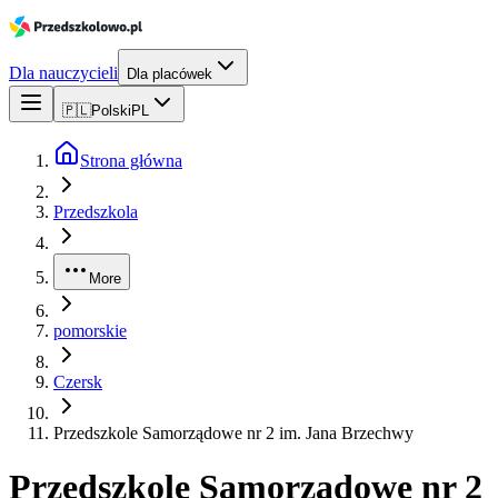
Dla nauczycieli
Dla placówek
🇵🇱
Polski
PL
Strona główna
Przedszkola
More
pomorskie
Czersk
Przedszkole Samorządowe nr 2 im. Jana Brzechwy
Przedszkole Samorządowe nr 2