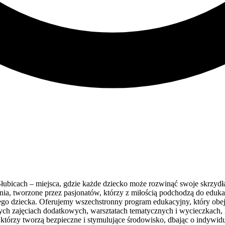
cach – miejsca, gdzie każde dziecko może rozwinąć swoje skrzydła w 
ania, tworzone przez pasjonatów, którzy z miłością podchodzą do edu
ego dziecka. Oferujemy wszechstronny program edukacyjny, który obej
nych zajęciach dodatkowych, warsztatach tematycznych i wycieczkach, 
którzy tworzą bezpieczne i stymulujące środowisko, dbając o indywidu