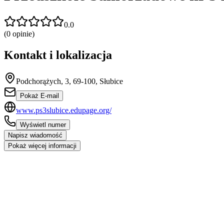
0.0
(
0
opinie)
Kontakt i lokalizacja
Podchorążych, 3, 69-100, Słubice
Pokaż E-mail
www.ps3slubice.edupage.org/
Wyświetl numer
Napisz wiadomość
Pokaż więcej informacji