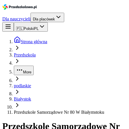
Dla nauczycieli
Dla placówek
🇵🇱
Polski
PL
Strona główna
Przedszkola
More
podlaskie
Białystok
Przedszkole Samorządowe Nr 80 W Białymstoku
Przedszkole Samorządowe Nr