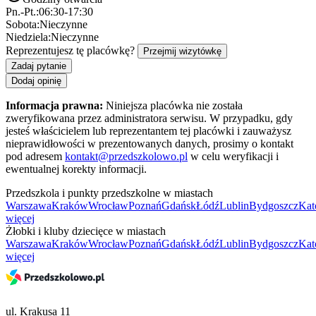
Pn.-Pt.:
06:30-17:30
Sobota:
Nieczynne
Niedziela:
Nieczynne
Reprezentujesz tę placówkę?
Przejmij wizytówkę
Zadaj pytanie
Dodaj opinię
Informacja prawna:
Niniejsza placówka nie została
zweryfikowana przez administratora serwisu. W przypadku, gdy
jesteś właścicielem lub reprezentantem tej placówki i zauważysz
nieprawidłowości w prezentowanych danych, prosimy o kontakt
pod adresem
kontakt@przedszkolowo.pl
w celu weryfikacji i
ewentualnej korekty informacji.
Przedszkola i punkty przedszkolne w miastach
Warszawa
Kraków
Wrocław
Poznań
Gdańsk
Łódź
Lublin
Bydgoszcz
Kat
więcej
Żłobki i kluby dziecięce w miastach
Warszawa
Kraków
Wrocław
Poznań
Gdańsk
Łódź
Lublin
Bydgoszcz
Kat
więcej
ul. Krakusa 11