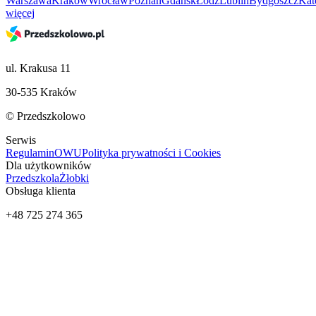
Warszawa
Kraków
Wrocław
Poznań
Gdańsk
Łódź
Lublin
Bydgoszcz
Kat
więcej
ul. Krakusa 11
30-535 Kraków
© Przedszkolowo
Serwis
Regulamin
OWU
Polityka prywatności i Cookies
Dla użytkowników
Przedszkola
Żłobki
Obsługa klienta
+48 725 274 365