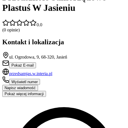
Plastuś W Jasieniu
0.0
(
0
opinie)
Kontakt i lokalizacja
ul. Ogrodowa, 9, 68-320, Jasień
Pokaż E-mail
przedsamjas.w.interia.pl
Wyświetl numer
Napisz wiadomość
Pokaż więcej informacji