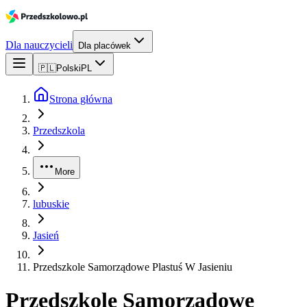
Dla nauczycieli
Dla placówek
🇵🇱
Polski
PL
Strona główna
Przedszkola
More
lubuskie
Jasień
Przedszkole Samorządowe Plastuś W Jasieniu
Przedszkole Samorządowe