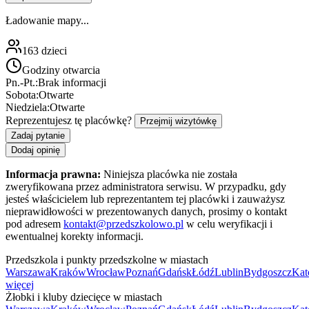
Ładowanie mapy...
163
dzieci
Godziny otwarcia
Pn.-Pt.:
Brak informacji
Sobota:
Otwarte
Niedziela:
Otwarte
Reprezentujesz tę placówkę?
Przejmij wizytówkę
Zadaj pytanie
Dodaj opinię
Informacja prawna:
Niniejsza placówka nie została
zweryfikowana przez administratora serwisu. W przypadku, gdy
jesteś właścicielem lub reprezentantem tej placówki i zauważysz
nieprawidłowości w prezentowanych danych, prosimy o kontakt
pod adresem
kontakt@przedszkolowo.pl
w celu weryfikacji i
ewentualnej korekty informacji.
Przedszkola i punkty przedszkolne w miastach
Warszawa
Kraków
Wrocław
Poznań
Gdańsk
Łódź
Lublin
Bydgoszcz
Kat
więcej
Żłobki i kluby dziecięce w miastach